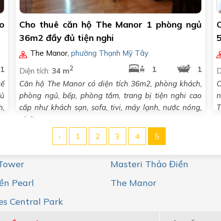
o
Cho thuê căn hộ The Manor 1 phòng ngủ
36m2 đầy đủ tiện nghi
The Manor
,
phường Thạnh Mỹ Tây
2
1
1
1
Diện tích:
34 m
D
kế
Căn hộ The Manor có diện tích 36m2, phòng khách,
C
đủ
phòng ngủ, bếp, phòng tắm, trang bị tiện nghi cao
n
h,
cấp như khách sạn, sofa, tivi, máy lạnh, nước nóng,
T
giường,..
c
‹
1
2
3
4
5
 Tower
Masteri Thảo Điền
ền Pearl
The Manor
s Central Park