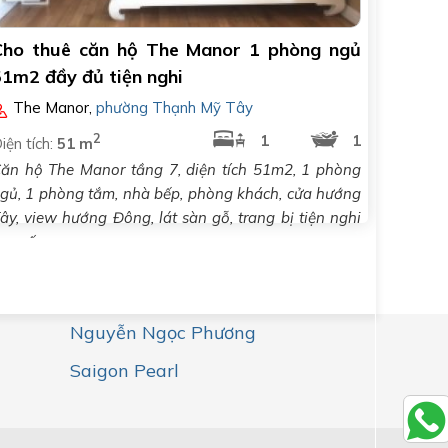
Cho thuê căn hộ The Manor 1 phòng ngủ
51m2 đầy đủ tiện nghi
The Manor
,
phường Thạnh Mỹ Tây
2
1
1
iện tích:
51 m
ăn hộ The Manor tầng 7, diện tích 51m2, 1 phòng
gủ, 1 phòng tắm, nhà bếp, phòng khách, cửa hướng
ây, view hướng Đông, lát sàn gỗ, trang bị tiện nghi
ao cấp..
Nguyễn Ngọc Phương
Saigon Pearl