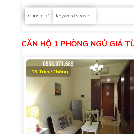
Chung cư
Keyword search
CĂN HỘ 1 PHÒNG NGỦ GIÁ TỪ
13 Triệu/Tháng