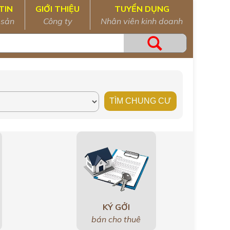
TIN
GIỚI THIỆU
TUYỂN DỤNG
 sản
Công ty
Nhân viên kinh doanh
KÝ GỞI
bán cho thuê