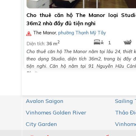
Cho thuê căn hộ The Manor loại Studi
36m2 nhà đầy đủ tiện nghi
The Manor
,
phường Thạnh Mỹ Tây
2
1
Diện tích:
36 m
Cho thuê căn hộ The Manor nằm tại lầu 24, thiết 
theo dạng Studio, diện tích 36m2, trang bị đầy 
tiện nghi. Căn hộ nằm tại 91 Nguyễn Hữu Cản
Phường..
Avalon Saigon
Sailing
Vinhomes Golden River
Thảo Đi
City Garden
Vinhome