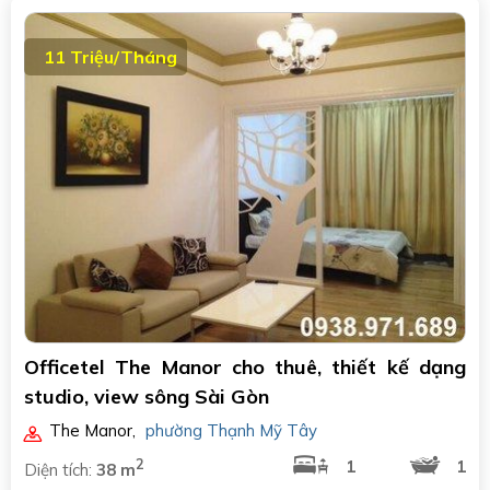
11 Triệu/Tháng
Officetel The Manor cho thuê, thiết kế dạng
studio, view sông Sài Gòn
The Manor
,
phường Thạnh Mỹ Tây
2
1
1
Diện tích:
38 m