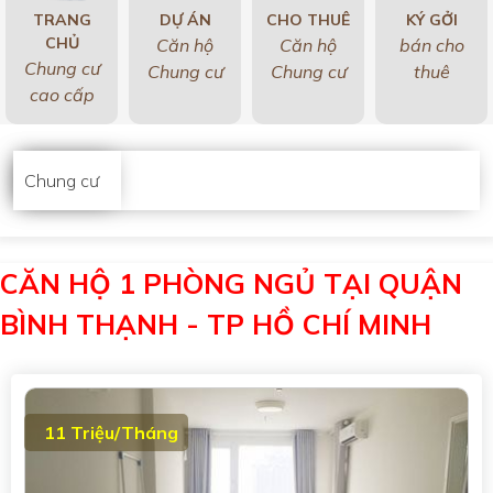
TRANG
DỰ ÁN
CHO THUÊ
KÝ GỞI
CHỦ
Căn hộ
Căn hộ
bán cho
Chung cư
Chung cư
Chung cư
thuê
cao cấp
Chung cư
CĂN HỘ 1 PHÒNG NGỦ TẠI QUẬN
BÌNH THẠNH - TP HỒ CHÍ MINH
11 Triệu/Tháng