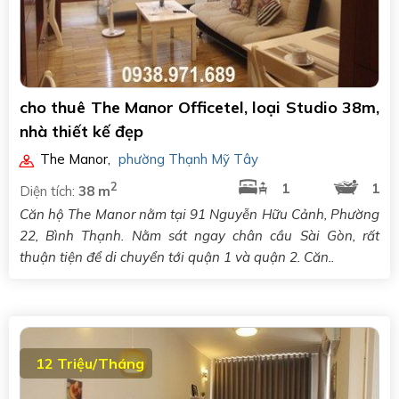
cho thuê The Manor Officetel, loại Studio 38m,
nhà thiết kế đẹp
The Manor
,
phường Thạnh Mỹ Tây
2
1
1
Diện tích:
38 m
Căn hộ The Manor nằm tại 91 Nguyễn Hữu Cảnh, Phường
22, Bình Thạnh. Nằm sát ngay chân cầu Sài Gòn, rất
thuận tiện để di chuyển tới quận 1 và quận 2. Căn..
12 Triệu/Tháng