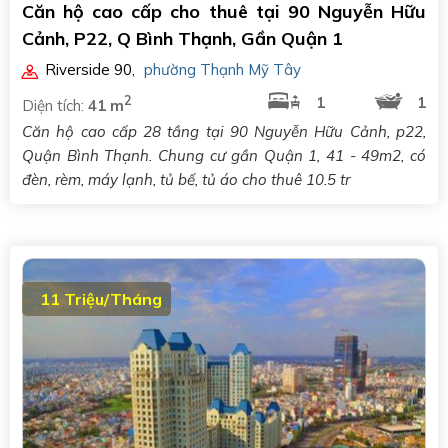
Căn hộ cao cấp cho thuê tại 90 Nguyễn Hữu
Cảnh, P22, Q Bình Thạnh, Gần Quận 1
Riverside 90
,
phường Thạnh Mỹ Tây
2
1
1
Diện tích:
41 m
Căn hộ cao cấp 28 tầng tại 90 Nguyễn Hữu Cảnh, p22,
Quận Bình Thạnh. Chung cư gần Quận 1, 41 - 49m2, có
đèn, rèm, máy lạnh, tủ bế, tủ áo cho thuê 10.5 tr
11 Triệu/Tháng