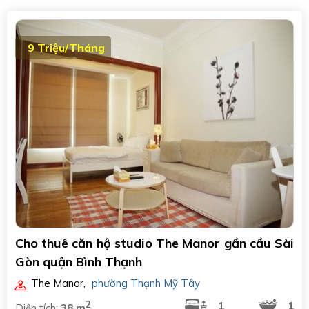
9 Triệu/Tháng
Cho thuê căn hộ studio The Manor gần cầu Sài
Gòn quận Bình Thạnh
The Manor
,
phường Thạnh Mỹ Tây
2
1
1
Diện tích:
38 m