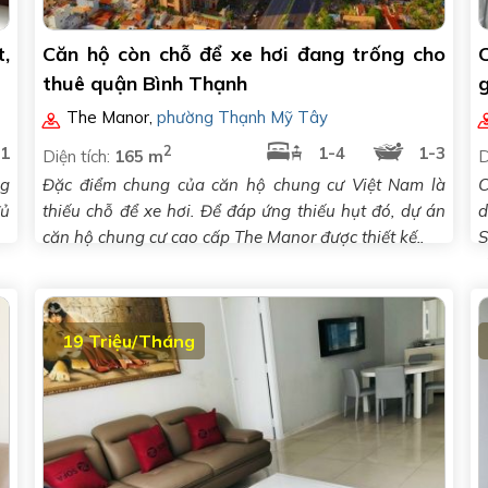
,
Căn hộ còn chỗ để xe hơi đang trống cho
C
thuê quận Bình Thạnh
g
The Manor
,
phường Thạnh Mỹ Tây
2
1
1-4
1-3
Diện tích:
165 m
D
ng
Đặc điểm chung của căn hộ chung cư Việt Nam là
C
đủ
thiếu chỗ để xe hơi. Để đáp ứng thiếu hụt đó, dự án
d
căn hộ chung cư cao cấp The Manor được thiết kế..
S
c
19 Triệu/Tháng