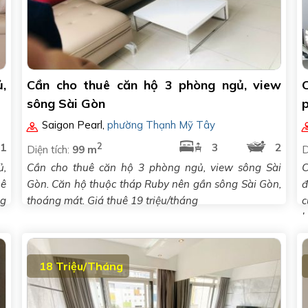
ủ,
Cần cho thuê căn hộ 3 phòng ngủ, view
sông Sài Gòn
Saigon Pearl
,
phường Thạnh Mỹ Tây
2
1
3
2
Diện tích:
99 m
D
ủ,
Cần cho thuê căn hộ 3 phòng ngủ, view sông Sài
C
uê
Gòn. Căn hộ thuộc tháp Ruby nên gần sông Sài Gòn,
đ
ng
thoáng mát. Giá thuê 19 triệu/tháng
c
h
18 Triệu/Tháng