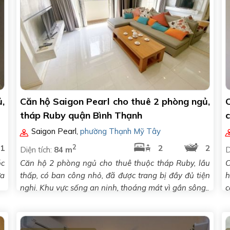
ủ,
Căn hộ Saigon Pearl cho thuê 2 phòng ngủ,
C
tháp Ruby quận Bình Thạnh
c
Saigon Pearl
,
phường Thạnh Mỹ Tây
2
1
2
2
Diện tích:
84 m
D
óc
Căn hộ 2 phòng ngủ cho thuê thuộc tháp Ruby, lầu
C
ừa
thấp, có ban công nhỏ, đã được trang bị đầy đủ tiện
h
nghi. Khu vực sống an ninh, thoáng mát vì gần sông..
c
n