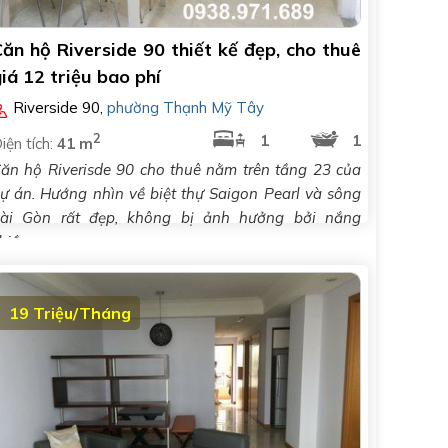
ăn hộ Riverside 90 thiết kế đẹp, cho thuê
iá 12 triệu bao phí
Riverside 90
,
phường Thạnh Mỹ Tây
2
1
1
iện tích:
41 m
ăn hộ Riverisde 90 cho thuê nằm trên tầng 23 của
ự án. Hướng nhìn về biệt thự Saigon Pearl và sông
ài Gòn rất đẹp, không bị ảnh hưởng bởi nắng
hiều...
19 Triệu/Tháng