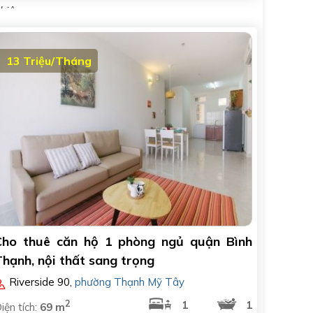
hiên..
13 Triệu/Tháng
Cho thuê căn hộ 1 phòng ngủ quận Bình
hạnh, nội thất sang trọng
Riverside 90
,
phường Thạnh Mỹ Tây
2
1
1
iện tích:
69 m