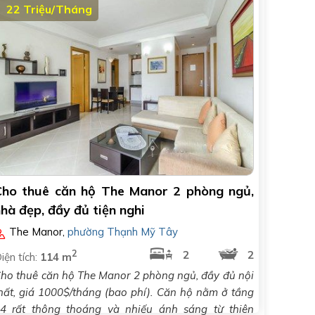
22 Triệu/Tháng
Cho thuê căn hộ The Manor 2 phòng ngủ,
hà đẹp, đầy đủ tiện nghi
The Manor
,
phường Thạnh Mỹ Tây
2
2
2
iện tích:
114 m
ho thuê căn hộ The Manor 2 phòng ngủ, đầy đủ nội
hất, giá 1000$/tháng (bao phí). Căn hộ nằm ở tầng
4 rất thông thoáng và nhiếu ánh sáng từ thiên