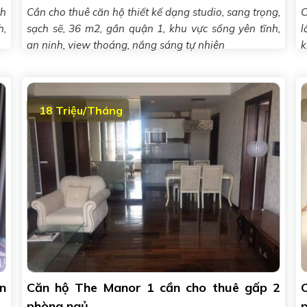
ch
Cần cho thuê căn hộ thiết kế dạng studio, sang trọng,
C
h,
sạch sẽ, 36 m2, gần quận 1, khu vực sống yên tĩnh,
l
an ninh, view thoáng, nắng sáng tự nhiên
k
s
18 Triệu/Tháng
n
Căn hộ The Manor 1 cần cho thuê gấp 2
phòng ngủ