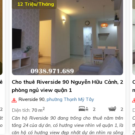
12 Triệu/Tháng
ê
Cho thuê Riverside 90 Nguyễn Hữu Cảnh, 2
phòng ngủ view quận 1
n
Riverside 90
,
phường Thạnh Mỹ Tây
2
2
2
2
Diện tích:
70 m
D
ất
Căn hộ Riverside 90 đang trống cho thuê nằm trên
C
ao
tầng 24 của dự án, có hướng view nhìn về quận 1, là
t
căn hộ có hướng view đẹp nhất dự án nhìn ra sông
2