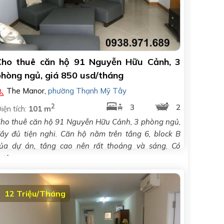
Cho thuê căn hộ 91 Nguyễn Hữu Cảnh, 3
phòng ngủ, giá 850 usd/tháng
The Manor
,
phường Thạnh Mỹ Tây
2
3
2
iện tích:
101 m
ho thuê căn hộ 91 Nguyễn Hữu Cảnh, 3 phòng ngủ,
ầy đủ tiện nghi. Căn hộ nằm trên tầng 6, block B
ủa dự án, tầng cao nên rất thoáng và sáng. Có
ướng..
12 Triệu/Tháng