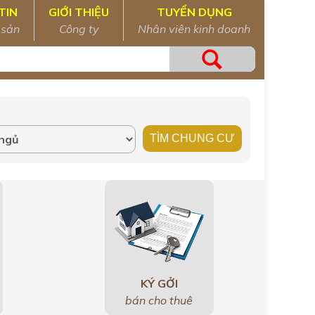
TIN
GIỚI THIỆU
TUYỂN DỤNG
 sản
Công ty
Nhân viên kinh doanh
KÝ GỞI
bán cho thuê