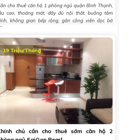
ần cho thuê căn hộ 1 phòng ngủ quận Bình Thạnh,
ầu cao, thoáng mát, đầy đủ nội thất, buồng tắm
ính, không gian bếp rộng, gần công viên dọc bờ
ông
19 Triệu/Tháng
Chính chủ cần cho thuê sớm căn hộ 2
phòng ngủ SaiGon Pearl