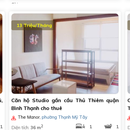
Sài..
n
13 Triệu/Tháng
ủ,
Căn hộ Studio gần cầu Thủ Thiêm quận
Bình Thạnh cho thuê
T
The Manor
,
phường Thạnh Mỹ Tây
2
1
1
1
Diện tích:
36 m
D