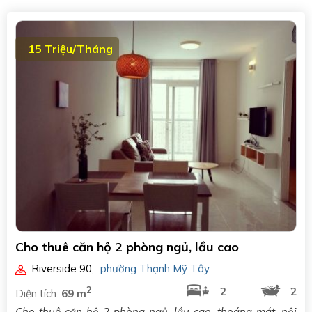
15 Triệu/Tháng
Cho thuê căn hộ 2 phòng ngủ, lầu cao
Riverside 90
,
phường Thạnh Mỹ Tây
2
2
2
Diện tích:
69 m
Cho thuê căn hộ 2 phòng ngủ, lầu cao, thoáng mát, nội