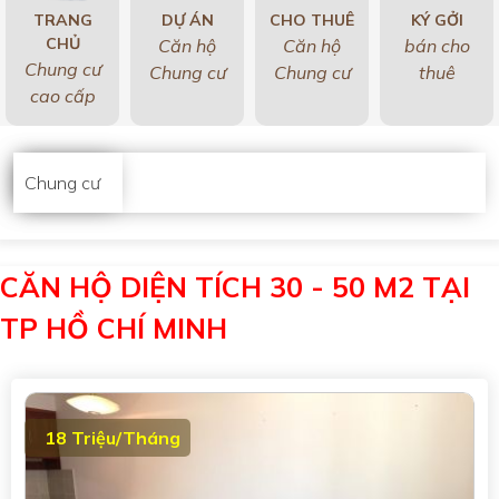
TRANG
DỰ ÁN
CHO THUÊ
KÝ GỞI
CHỦ
Căn hộ
Căn hộ
bán cho
Chung cư
Chung cư
Chung cư
thuê
cao cấp
Chung cư
CĂN HỘ DIỆN TÍCH 30 - 50 M2 TẠI
TP HỒ CHÍ MINH
18 Triệu/Tháng