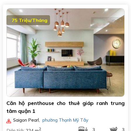
75 Triệu/Tháng
Căn hộ penthouse cho thuê giáp ranh trung
tâm quận 1
Saigon Pearl
,
phường Thạnh Mỹ Tây
2
3
3
Diện tích:
224 m