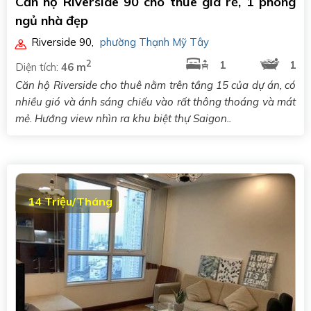
Căn hộ Riverside 90 cho thuê giá rẻ, 1 phòng
ngủ nhà đẹp
Riverside 90
,
phường Thạnh Mỹ Tây
2
1
1
Diện tích:
46 m
Căn hộ Riverside cho thuê nằm trên tầng 15 của dự án, có
nhiều gió và ánh sáng chiếu vào rất thông thoáng và mát
mẻ. Hướng view nhìn ra khu biệt thự Saigon..
14 Triệu/Tháng