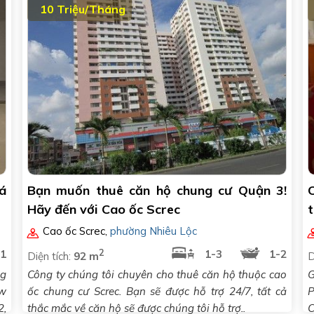
10 Triệu/Tháng
á
Bạn muốn thuê căn hộ chung cư Quận 3!
Hãy đến với Cao ốc Screc
t
Cao ốc Screc
,
phường Nhiêu Lộc
2
1
1-3
1-2
Diện tích:
92 m
D
ng
Công ty chúng tôi chuyên cho thuê căn hộ thuộc cao
G
ew
ốc chung cư Screc. Bạn sẽ được hỗ trợ 24/7, tất cả
P
2,
thắc mắc về căn hộ sẽ được chúng tôi hỗ trợ..
C