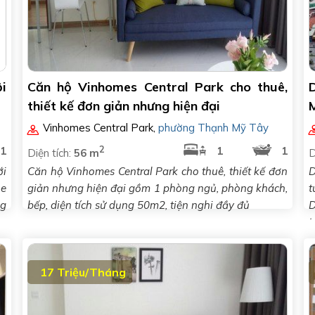
i
Căn hộ Vinhomes Central Park cho thuê,
thiết kế đơn giản nhưng hiện đại
Vinhomes Central Park
,
phường Thạnh Mỹ Tây
2
1
1
1
Diện tích:
56 m
D
ới
Căn hộ Vinhomes Central Park cho thuê, thiết kế đơn
D
he
giản nhưng hiện đại gồm 1 phòng ngủ, phòng khách,
t
ng
bếp, diện tích sử dụng 50m2, tiện nghi đầy đủ
D
t
17 Triệu/Tháng