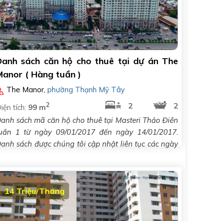
Danh sách căn hộ cho thuê tại dự án The
Manor ( Hàng tuần )
The Manor
,
phường Thạnh Mỹ Tây
2
2
2
iện tích:
99 m
anh sách mã căn hộ cho thuê tại Masteri Thảo Điền
uần 1 từ ngày 09/01/2017 đến ngày 14/01/2017.
anh sách được chúng tôi cập nhật liên tục các ngày
rong..
14 Triệu/Tháng