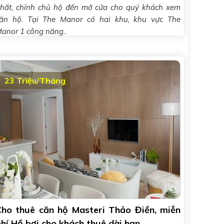
hất, chính chủ hộ đến mở cửa cho quý khách xem
ăn hộ. Tại The Manor có hai khu, khu vực The
anor 1 công năng..
23 Triệu/Tháng
Cho thuê căn hộ Masteri Thảo Điền, miễn
hí Hồ bơi cho khách thuê dài hạn