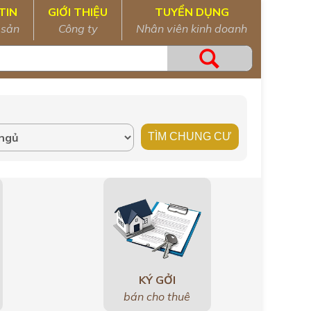
TIN
GIỚI THIỆU
TUYỂN DỤNG
 sản
Công ty
Nhân viên kinh doanh
KÝ GỞI
bán cho thuê