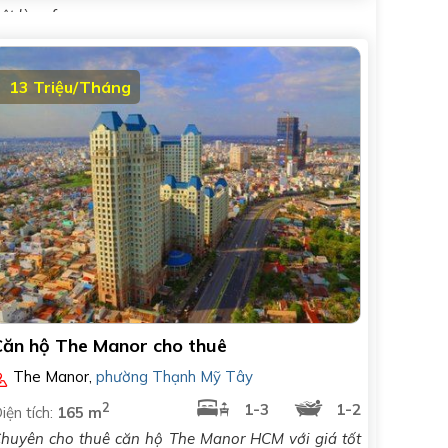
rệt là cafe,..
13 Triệu/Tháng
Căn hộ The Manor cho thuê
The Manor
,
phường Thạnh Mỹ Tây
2
1-3
1-2
iện tích:
165 m
huyên cho thuê căn hộ The Manor HCM với giá tốt