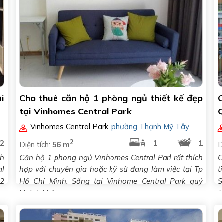
i
Cho thuê căn hộ 1 phòng ngủ thiết kế đẹp
tại Vinhomes Central Park
Q
Vinhomes Central Park
,
phường Thạnh Mỹ Tây
2
2
1
1
Diện tích:
56 m
D
ch
Căn hộ 1 phong ngủ Vinhomes Central Parl rất thích
C
al
hợp với chuyên gia hoặc kỹ sữ đang làm việc tại Tp
t
 2
Hồ Chí Minh. Sống tại Vinhome Central Park quý
S
khách không..
(