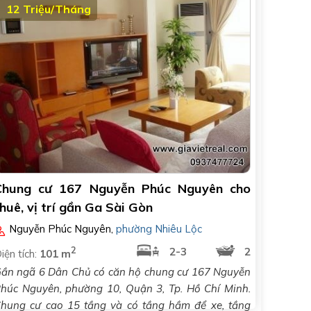
12 Triệu/Tháng
Chung cư 167 Nguyễn Phúc Nguyên cho
huê, vị trí gần Ga Sài Gòn
Nguyễn Phúc Nguyên
,
phường Nhiêu Lộc
2
2-3
2
iện tích:
101 m
ần ngã 6 Dân Chủ có căn hộ chung cư 167 Nguyễn
húc Nguyên, phường 10, Quận 3, Tp. Hồ Chí Minh.
hung cư cao 15 tầng và có tầng hầm để xe, tầng