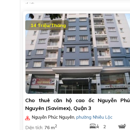
thiết..
14 Triệu/Tháng
Cho thuê căn hộ cao ốc Nguyễn Phú
Nguyên (Savimex), Quận 3
Nguyễn Phúc Nguyên
,
phường Nhiêu Lộc
2
2
Diện tích:
76 m