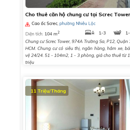
Cho thuê căn hộ chung cư tại Screc Towe
Cao ốc Screc
,
phường Nhiêu Lộc
2
1-3
1
Diện tích:
104 m
Chung cư Screc Tower, 974A Trường Sa, P12, Quận 
HCM. Chung cư có siêu thị, ngân hàng, hầm xe, b
vệ 24/24. 51 - 104m2, 1 - 3 phòng, giá cho thuê từ 
triệu
11 Triệu/Tháng