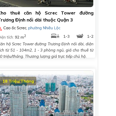
Cho thuê căn hộ Screc Tower đường
Trương Định nối dài thuộc Quận 3
Cao ốc Screc
,
phường Nhiêu Lộc
2
1-3
1-2
iện tích:
92 m
ăn hộ Screc Tower đường Trương Định nối dài, diện
ích từ 51 - 104m2, 1 - 3 phòng ngủ, giá cho thuê từ
0 triệu/tháng. Thương lượng giá trực tiếp chủ hộ.
18 Triệu/Tháng