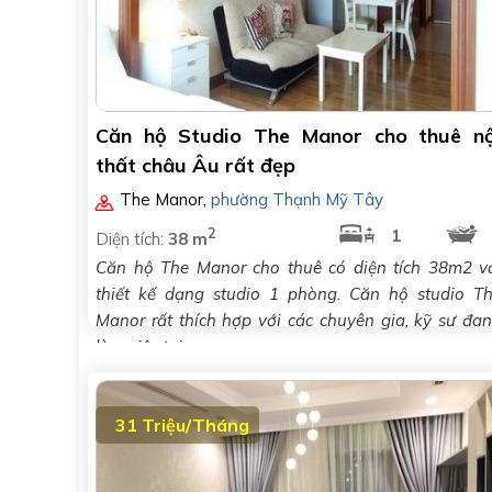
Căn hộ Studio The Manor cho thuê nộ
thất châu Âu rất đẹp
The Manor
,
phường Thạnh Mỹ Tây
2
1
Diện tích:
38 m
Căn hộ The Manor cho thuê có diện tích 38m2 v
thiết kế dạng studio 1 phòng. Căn hộ studio T
Manor rất thích hợp với các chuyên gia, kỹ sư đa
làm việc tại..
31 Triệu/Tháng