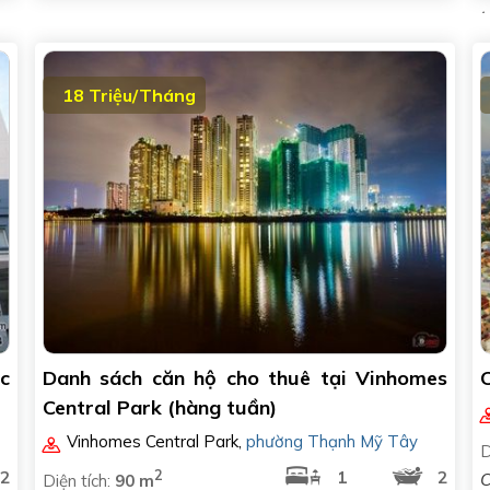
t
18 Triệu/Tháng
c
Danh sách căn hộ cho thuê tại Vinhomes
Central Park (hàng tuần)
Vinhomes Central Park
,
phường Thạnh Mỹ Tây
D
2
2
1
2
C
Diện tích:
90 m