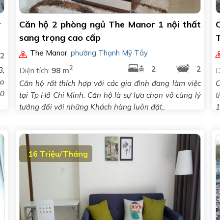
r
Căn hộ 2 phòng ngủ The Manor 1 nội thất
sang trọng cao cấp
The Manor
,
phường Thạnh Mỹ Tây
-2
2
2
2
3,
Diện tích:
98 m
D
ảo
Căn hộ rất thích hợp với các gia đình đang làm việc
C
10
tại Tp Hồ Chi Minh. Căn hộ là sự lựa chọn vô cùng lý
t
tưởng đối với những Khách hàng luôn đặt..
1
16 Triệu/Tháng