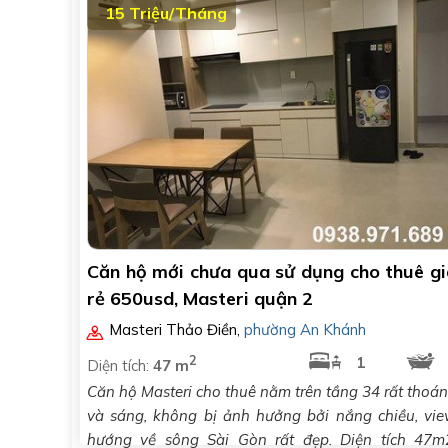
15 Triệu/Tháng
Căn hộ mới chưa qua sử dụng cho thuê gi
rẻ 650usd, Masteri quận 2
Masteri Thảo Điền
,
phường An Khánh
2
1
Diện tích:
47 m
Căn hộ Masteri cho thuê nằm trên tầng 34 rất thoá
và sáng, không bị ảnh hưởng bởi nắng chiều, vi
hướng về sông Sài Gòn rất đẹp. Diện tích 47m