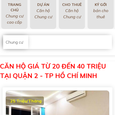
TRANG
DỰ ÁN
CHO THUÊ
KÝ GỞI
CHỦ
Căn hộ
Căn hộ
bán cho
Chung cư
Chung cư
Chung cư
thuê
cao cấp
Chung cư
CĂN HỘ GIÁ TỪ 20 ĐẾN 40 TRIỆU
TẠI QUẬN 2 - TP HỒ CHÍ MINH
25 Triệu/Tháng