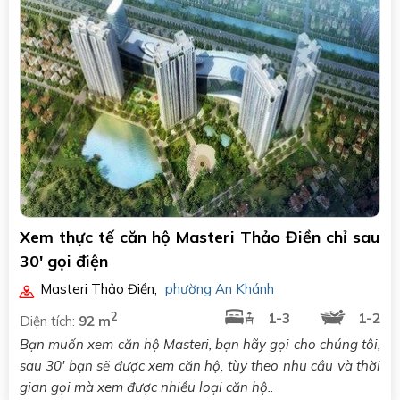
Xem thực tế căn hộ Masteri Thảo Điền chỉ sau
30' gọi điện
Masteri Thảo Điền
,
phường An Khánh
2
1-3
1-2
Diện tích:
92 m
Bạn muốn xem căn hộ Masteri, bạn hãy gọi cho chúng tôi,
sau 30' bạn sẽ được xem căn hộ, tùy theo nhu cầu và thời
gian gọi mà xem được nhiều loại căn hộ..