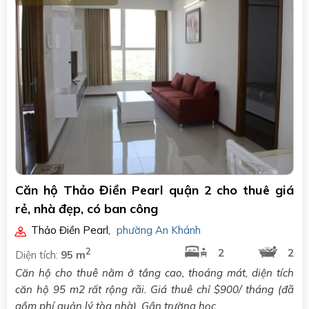
Căn hộ Thảo Điền Pearl quận 2 cho thuê giá
rẻ, nhà đẹp, có ban công
Thảo Điền Pearl
,
phường An Khánh
2
2
2
Diện tích:
95 m
Căn hộ cho thuê nằm ở tầng cao, thoáng mát, diện tích
căn hộ 95 m2 rất rộng rãi. Giá thuê chỉ $900/ tháng (đã
gồm phí quản lý tòa nhà). Gần trường học..