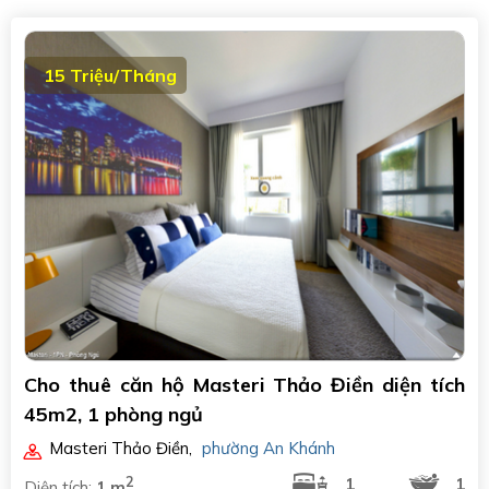
15 Triệu/Tháng
Cho thuê căn hộ Masteri Thảo Điền diện tích
45m2, 1 phòng ngủ
Masteri Thảo Điền
,
phường An Khánh
2
1
1
Diện tích:
1 m