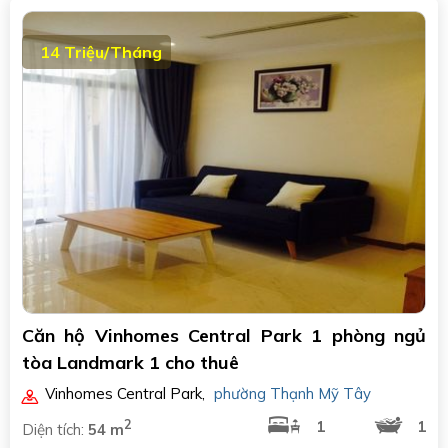
14 Triệu/Tháng
Căn hộ Vinhomes Central Park 1 phòng ngủ
tòa Landmark 1 cho thuê
Vinhomes Central Park
,
phường Thạnh Mỹ Tây
2
1
1
Diện tích:
54 m