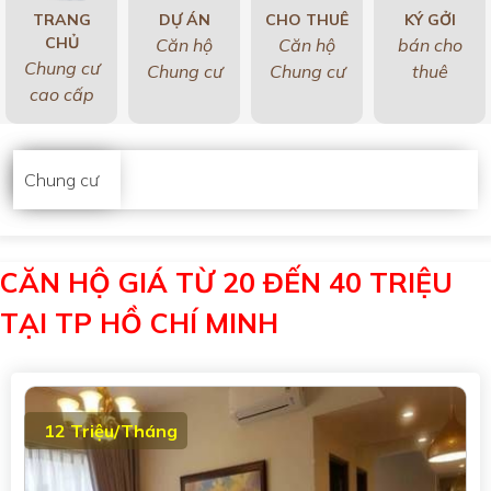
TRANG
DỰ ÁN
CHO THUÊ
KÝ GỞI
CHỦ
Căn hộ
Căn hộ
bán cho
Chung cư
Chung cư
Chung cư
thuê
cao cấp
Chung cư
CĂN HỘ GIÁ TỪ 20 ĐẾN 40 TRIỆU
TẠI TP HỒ CHÍ MINH
12 Triệu/Tháng