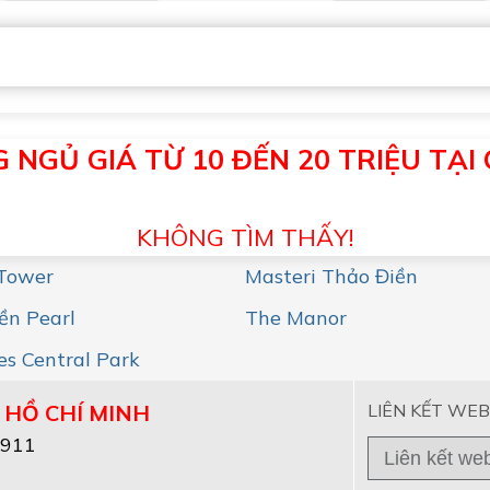
NGỦ GIÁ TỪ 10 ĐẾN 20 TRIỆU TẠI
KHÔNG TÌM THẤY!
 Tower
Masteri Thảo Điền
ền Pearl
The Manor
s Central Park
 HỒ CHÍ MINH
LIÊN KẾT WEB
2911