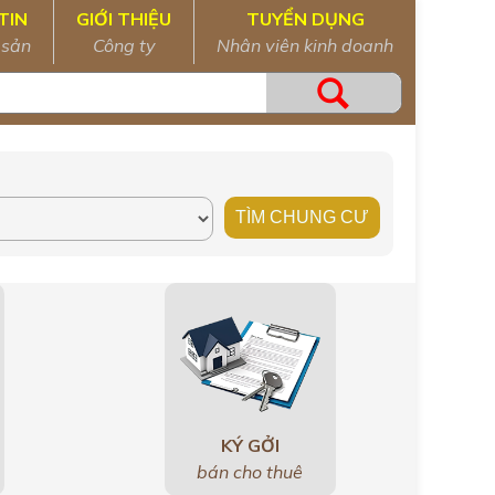
TIN
GIỚI THIỆU
TUYỂN DỤNG
 sản
Công ty
Nhân viên kinh doanh
KÝ GỞI
bán cho thuê