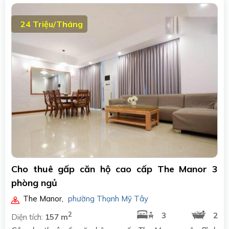
24 Triệu/Tháng
Cho thuê gấp căn hộ cao cấp The Manor 3
phòng ngủ
The Manor
,
phường Thạnh Mỹ Tây
2
3
2
Diện tích:
157 m