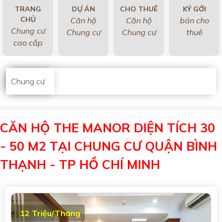
TRANG
DỰ ÁN
CHO THUÊ
KÝ GỞI
CHỦ
Căn hộ
Căn hộ
bán cho
Chung cư
Chung cư
Chung cư
thuê
cao cấp
Chung cư
CĂN HỘ THE MANOR DIỆN TÍCH 30
- 50 M2 TẠI CHUNG CƯ QUẬN BÌNH
THẠNH - TP HỒ CHÍ MINH
12 Triệu/Tháng