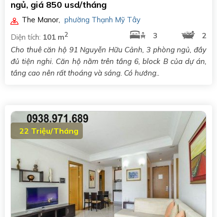
ngủ, giá 850 usd/tháng
The Manor
,
phường Thạnh Mỹ Tây
2
3
2
Diện tích:
101 m
Cho thuê căn hộ 91 Nguyễn Hữu Cảnh, 3 phòng ngủ, đầy
đủ tiện nghi. Căn hộ nằm trên tầng 6, block B của dự án,
tầng cao nên rất thoáng và sáng. Có hướng..
22 Triệu/Tháng