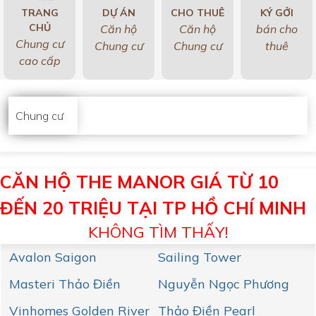
TRANG
DỰ ÁN
CHO THUÊ
KÝ GỞI
CHỦ
Căn hộ
Căn hộ
bán cho
Chung cư
Chung cư
Chung cư
thuê
cao cấp
Chung cư
CĂN HỘ THE MANOR GIÁ TỪ 10
ĐẾN 20 TRIỆU TẠI TP HỒ CHÍ MINH
KHÔNG TÌM THẤY!
Avalon Saigon
Sailing Tower
Masteri Thảo Điền
Nguyễn Ngọc Phương
Vinhomes Golden River
Thảo Điền Pearl