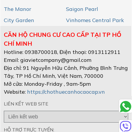
The Manor
Saigon Pearl
City Garden
Vinhomes Central Park
CĂN HỘ CHUNG CƯ CAO CẤP TẠI TP HỒ
CHÍ MINH
Hotline:
0938700018
, Điện thoại: 0913112911
Email:
giavietcompany@gmail.com
Địa chỉ:
91 Nguyễn Hữu Cảnh, Phường Bình Trưng
Tây
,
TP Hồ Chí Minh
, Việt Nam
,
700000
Mở cửa:
Monday-Friday , 9am-5pm
Website:
https://chothuecanhocaocap.vn
LIÊN KẾT WEB SITE
HỖ TRỢ TRỰC TUYẾN: