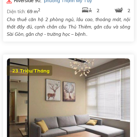
Riverside 90
,
phường Thạnh Mỹ Tây
2
2
2
Diện tích:
69 m
Cho thuê căn hộ 2 phòng ngủ, lầu cao, thoáng mát, nội
thất đầy đủ, cạnh chân cầu Thủ Thiêm, gần cầu và sông
Sài Gòn, gần chợ - trường học – bệnh..
23 Triệu/Tháng