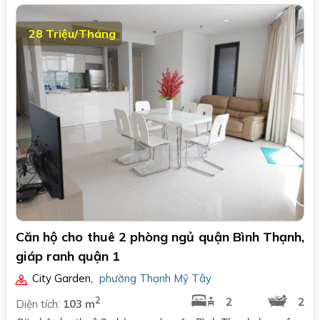
28 Triệu/Tháng
Căn hộ cho thuê 2 phòng ngủ quận Bình Thạnh,
giáp ranh quận 1
City Garden
,
phường Thạnh Mỹ Tây
2
2
2
Diện tích:
103 m