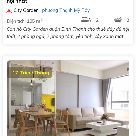
nội thất
City Garden
,
phường Thạnh Mỹ Tây
2
2
2
Diện tích:
105 m
Căn hộ City Garden quận Bình Thạnh cho thuê đầy đủ nội
thất, 2 phòng ngủ, 2 phòng tắm, yên tĩnh, cây xanh mát
17 Triệu/Tháng