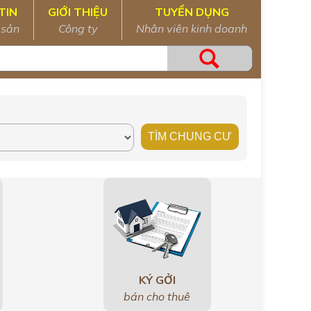
TIN
GIỚI THIỆU
TUYỂN DỤNG
 sản
Công ty
Nhân viên kinh doanh
KÝ GỞI
bán cho thuê