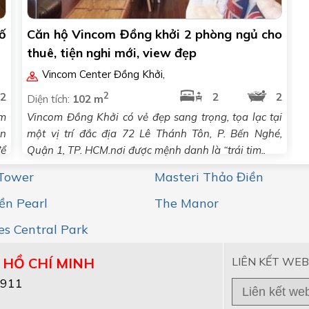
ố
Căn hộ Vincom Đồng khởi 2 phòng ngủ cho
thuê, tiện nghi mới, view đẹp
Vincom Center Đồng Khởi
,
2
2
2
2
Diện tích:
102 m
ằm
Vincom Đồng Khởi có vẻ đẹp sang trọng, tọa lạc tại
ện
một vị trí đắc địa 72 Lê Thánh Tôn, P. Bến Nghé,
để
Quận 1, TP. HCM.nơi được mệnh danh là “trái tim..
 Tower
Masteri Thảo Điền
ền Pearl
The Manor
s Central Park
 HỒ CHÍ MINH
LIÊN KẾT WEB
2911