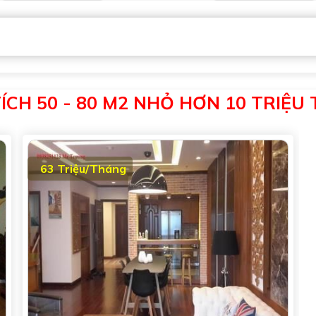
CH 50 - 80 M2 NHỎ HƠN 10 TRIỆU T
63 Triệu/Tháng