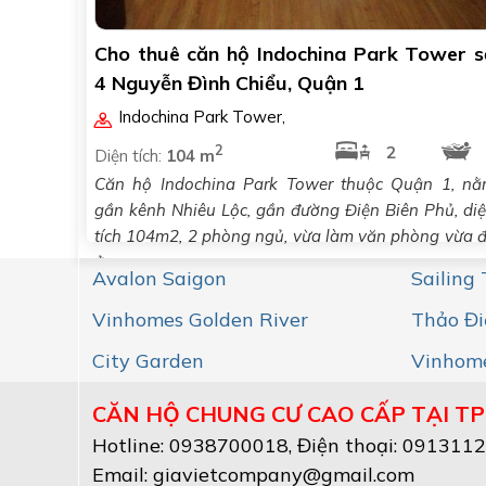
Cho thuê căn hộ Indochina Park Tower s
4 Nguyễn Đình Chiểu, Quận 1
Indochina Park Tower
,
2
2
Diện tích:
104 m
Căn hộ Indochina Park Tower thuộc Quận 1, n
gần kênh Nhiêu Lộc, gần đường Điện Biên Phủ, di
tích 104m2, 2 phòng ngủ, vừa làm văn phòng vừa 
ở.
Avalon Saigon
Sailing
Vinhomes Golden River
Thảo Đi
City Garden
Vinhome
CĂN HỘ CHUNG CƯ CAO CẤP TẠI TP
Hotline:
0938700018
, Điện thoại: 091311
Email:
giavietcompany@gmail.com