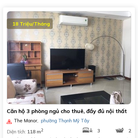
18 Triệu/Tháng
Căn hộ 3 phòng ngủ cho thuê, đầy đủ nội thất
The Manor
,
phường Thạnh Mỹ Tây
2
3
2
Diện tích:
118 m