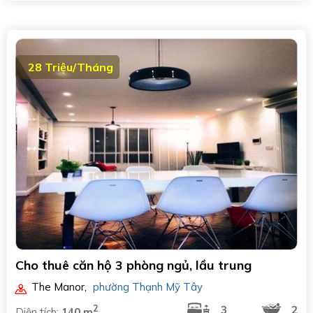
28 Triệu/Tháng
Cho thuê căn hộ 3 phòng ngủ, lầu trung
The Manor
,
phường Thạnh Mỹ Tây
2
3
2
Diện tích:
140 m