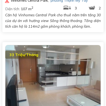
Vinhomes Central Park
,
phường Thạnh Mỹ Tây
2
3
2
Diện tích:
107 m
Căn hộ Vinhomes Central Park cho thuê nằm trên tầng 30
của dự án với hướng view Sông thông thoáng. Tổng diện
tích căn hộ là 114m2 gồm phòng khách, phòng làm..
33 Triệu/Tháng