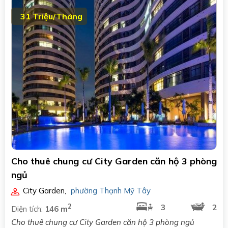
31 Triệu/Tháng
Cho thuê chung cư City Garden căn hộ 3 phòng
ngủ
City Garden
,
phường Thạnh Mỹ Tây
2
3
2
Diện tích:
146 m
Cho thuê chung cư City Garden căn hộ 3 phòng ngủ