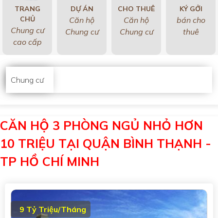
TRANG
DỰ ÁN
CHO THUÊ
KÝ GỞI
CHỦ
Căn hộ
Căn hộ
bán cho
Chung cư
Chung cư
Chung cư
thuê
cao cấp
Chung cư
CĂN HỘ 3 PHÒNG NGỦ NHỎ HƠN
10 TRIỆU TẠI QUẬN BÌNH THẠNH -
TP HỒ CHÍ MINH
9 Tỷ Triệu/Tháng