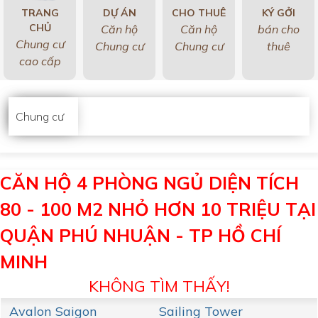
TRANG
DỰ ÁN
CHO THUÊ
KÝ GỞI
CHỦ
Căn hộ
Căn hộ
bán cho
Chung cư
Chung cư
Chung cư
thuê
cao cấp
Chung cư
CĂN HỘ 4 PHÒNG NGỦ DIỆN TÍCH
80 - 100 M2 NHỎ HƠN 10 TRIỆU TẠI
QUẬN PHÚ NHUẬN - TP HỒ CHÍ
MINH
KHÔNG TÌM THẤY!
Avalon Saigon
Sailing Tower