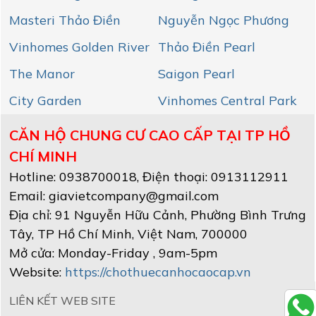
Masteri Thảo Điền
Nguyễn Ngọc Phương
Vinhomes Golden River
Thảo Điền Pearl
The Manor
Saigon Pearl
City Garden
Vinhomes Central Park
CĂN HỘ CHUNG CƯ CAO CẤP TẠI TP HỒ
CHÍ MINH
Hotline:
0938700018
, Điện thoại: 0913112911
Email:
giavietcompany@gmail.com
Địa chỉ:
91 Nguyễn Hữu Cảnh, Phường Bình Trưng
Tây
,
TP Hồ Chí Minh
, Việt Nam
,
700000
Mở cửa:
Monday-Friday , 9am-5pm
Website:
https://chothuecanhocaocap.vn
LIÊN KẾT WEB SITE