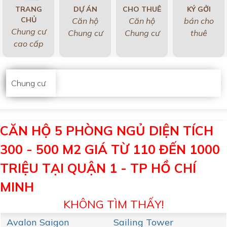
TRANG
DỰ ÁN
CHO THUÊ
KÝ GỞI
CHỦ
Căn hộ
Căn hộ
bán cho
Chung cư
Chung cư
Chung cư
thuê
cao cấp
Chung cư
CĂN HỘ 5 PHÒNG NGỦ DIỆN TÍCH
300 - 500 M2 GIÁ TỪ 110 ĐẾN 1000
TRIỆU TẠI QUẬN 1 - TP HỒ CHÍ
MINH
KHÔNG TÌM THẤY!
Avalon Saigon
Sailing Tower