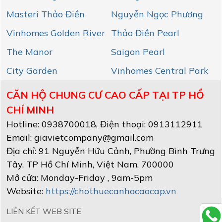
Masteri Thảo Điền
Nguyễn Ngọc Phương
Vinhomes Golden River
Thảo Điền Pearl
The Manor
Saigon Pearl
City Garden
Vinhomes Central Park
CĂN HỘ CHUNG CƯ CAO CẤP TẠI TP HỒ
CHÍ MINH
Hotline:
0938700018
, Điện thoại: 0913112911
Email:
giavietcompany@gmail.com
Địa chỉ:
91 Nguyễn Hữu Cảnh, Phường Bình Trưng
Tây
,
TP Hồ Chí Minh
, Việt Nam
,
700000
Mở cửa:
Monday-Friday , 9am-5pm
Website:
https://chothuecanhocaocap.vn
LIÊN KẾT WEB SITE