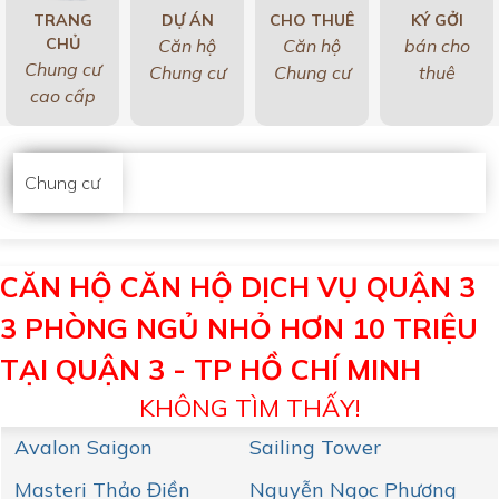
TRANG
DỰ ÁN
CHO THUÊ
KÝ GỞI
CHỦ
Căn hộ
Căn hộ
bán cho
Chung cư
Chung cư
Chung cư
thuê
cao cấp
Chung cư
CĂN HỘ CĂN HỘ DỊCH VỤ QUẬN 3
3 PHÒNG NGỦ NHỎ HƠN 10 TRIỆU
TẠI QUẬN 3 - TP HỒ CHÍ MINH
KHÔNG TÌM THẤY!
Avalon Saigon
Sailing Tower
Masteri Thảo Điền
Nguyễn Ngọc Phương