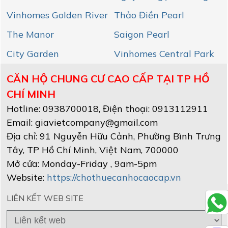
Vinhomes Golden River
Thảo Điền Pearl
The Manor
Saigon Pearl
City Garden
Vinhomes Central Park
CĂN HỘ CHUNG CƯ CAO CẤP TẠI TP HỒ
CHÍ MINH
Hotline:
0938700018
, Điện thoại: 0913112911
Email:
giavietcompany@gmail.com
Địa chỉ:
91 Nguyễn Hữu Cảnh, Phường Bình Trưng
Tây
,
TP Hồ Chí Minh
, Việt Nam
,
700000
Mở cửa:
Monday-Friday , 9am-5pm
Website:
https://chothuecanhocaocap.vn
LIÊN KẾT WEB SITE