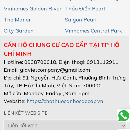
Vinhomes Golden River
Thảo Điền Pearl
The Manor
Saigon Pearl
City Garden
Vinhomes Central Park
CĂN HỘ CHUNG CƯ CAO CẤP TẠI TP HỒ
CHÍ MINH
Hotline:
0938700018
, Điện thoại: 0913112911
Email:
giavietcompany@gmail.com
Địa chỉ:
91 Nguyễn Hữu Cảnh, Phường Bình Trưng
Tây
,
TP Hồ Chí Minh
, Việt Nam
,
700000
Mở cửa:
Monday-Friday , 9am-5pm
Website:
https://chothuecanhocaocap.vn
LIÊN KẾT WEB SITE