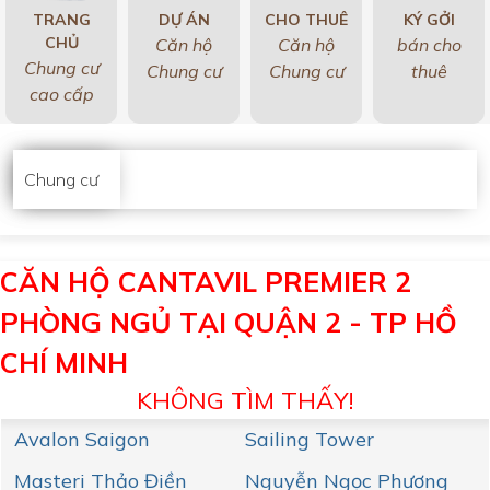
TRANG
DỰ ÁN
CHO THUÊ
KÝ GỞI
CHỦ
Căn hộ
Căn hộ
bán cho
Chung cư
Chung cư
Chung cư
thuê
cao cấp
Chung cư
CĂN HỘ CANTAVIL PREMIER 2
PHÒNG NGỦ TẠI QUẬN 2 - TP HỒ
CHÍ MINH
KHÔNG TÌM THẤY!
Avalon Saigon
Sailing Tower
Masteri Thảo Điền
Nguyễn Ngọc Phương