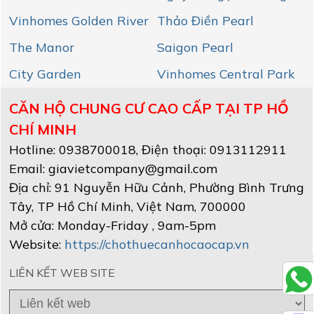
Vinhomes Golden River
Thảo Điền Pearl
The Manor
Saigon Pearl
City Garden
Vinhomes Central Park
CĂN HỘ CHUNG CƯ CAO CẤP TẠI TP HỒ
CHÍ MINH
Hotline:
0938700018
, Điện thoại: 0913112911
Email:
giavietcompany@gmail.com
Địa chỉ:
91 Nguyễn Hữu Cảnh, Phường Bình Trưng
Tây
,
TP Hồ Chí Minh
, Việt Nam
,
700000
Mở cửa:
Monday-Friday , 9am-5pm
Website:
https://chothuecanhocaocap.vn
LIÊN KẾT WEB SITE