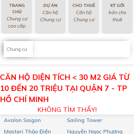
TRANG
DỰ ÁN
CHO THUÊ
KÝ GỞI
CHỦ
Căn hộ
Căn hộ
bán cho
Chung cư
Chung cư
Chung cư
thuê
cao cấp
Chung cư
CĂN HỘ DIỆN TÍCH < 30 M2 GIÁ TỪ
10 ĐẾN 20 TRIỆU TẠI QUẬN 7 - TP
HỒ CHÍ MINH
KHÔNG TÌM THẤY!
Avalon Saigon
Sailing Tower
Masteri Thảo Điền
Nguyễn Ngọc Phương