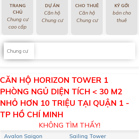
TRANG
DỰ ÁN
CHO THUÊ
KÝ GỞI
CHỦ
Căn hộ
Căn hộ
bán cho
Chung cư
Chung cư
Chung cư
thuê
cao cấp
Chung cư
CĂN HỘ HORIZON TOWER 1
PHÒNG NGỦ DIỆN TÍCH < 30 M2
NHỎ HƠN 10 TRIỆU TẠI QUẬN 1 -
TP HỒ CHÍ MINH
KHÔNG TÌM THẤY!
Avalon Saigon
Sailing Tower