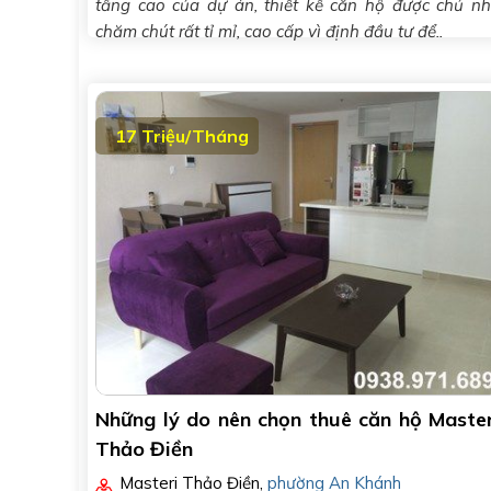
tầng cao của dự án, thiết kế căn hộ được chủ n
chăm chút rất tỉ mỉ, cao cấp vì định đầu tư để..
17 Triệu/Tháng
Những lý do nên chọn thuê căn hộ Master
Thảo Điền
Masteri Thảo Điền
,
phường An Khánh