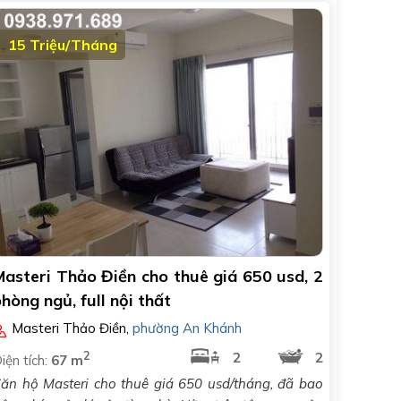
15 Triệu/Tháng
Masteri Thảo Điền cho thuê giá 650 usd, 2
hòng ngủ, full nội thất
Masteri Thảo Điền
,
phường An Khánh
2
2
2
iện tích:
67 m
ăn hộ Masteri cho thuê giá 650 usd/tháng, đã bao