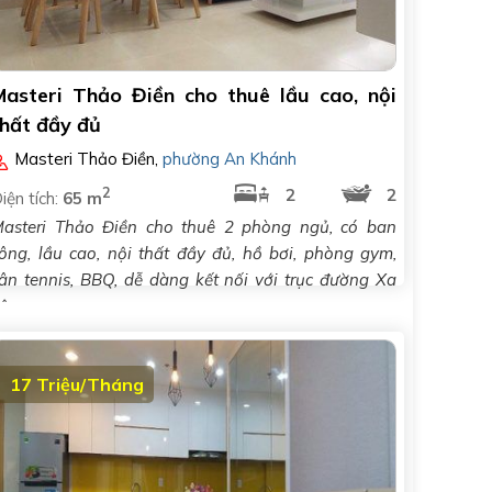
Masteri Thảo Điền cho thuê lầu cao, nội
thất đầy đủ
Masteri Thảo Điền
,
phường An Khánh
2
2
2
iện tích:
65 m
asteri Thảo Điền cho thuê 2 phòng ngủ, có ban
ông, lầu cao, nội thất đầy đủ, hồ bơi, phòng gym,
ân tennis, BBQ, dễ dàng kết nối với trục đường Xa
ộ..
17 Triệu/Tháng