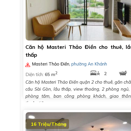
Căn hộ Masteri Thảo Điền cho thuê, lầ
thấp
Masteri Thảo Điền
,
phường An Khánh
2
2
Diện tích:
65 m
Căn hộ Masteri Thảo Điền quận 2 cho thuê, gần ch
cầu Sài Gòn, lầu thấp, view thoáng, 2 phòng ngủ,
phòng tắm, ban công phòng khách, giao thô
thuận tiện
16 Triệu/Tháng