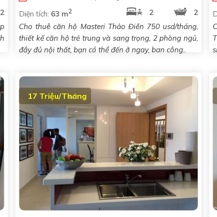
2
2
2
2
Diện tích:
63 m
D
áp
Cho thuê căn hộ Masteri Thảo Điền 750 usd/tháng,
C
nh
thiết kế căn hộ trẻ trung và sang trọng, 2 phòng ngủ,
T
đầy đủ nội thất, bạn có thể đến ở ngay, ban công..
s
17 Triệu/Tháng