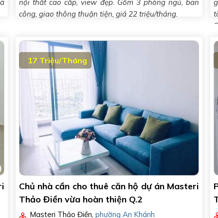
hà
nội thất cao cấp, view đẹp. Gồm 3 phòng ngủ, ban
g
công, giao thông thuận tiện, giá 22 triệu/tháng.
t
S
17 Triệu/Tháng
i
Chủ nhà cần cho thuê căn hộ dự án Masteri
Thảo Điền vừa hoàn thiện Q.2
Masteri Thảo Điền
,
phường An Khánh