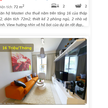
2
2
2
iện tích:
72 m
ăn hộ Masteri cho thuê nằm trên tầng 16 của tháp
2, diện tích 72m2, thiết kế 2 phòng ngủ, 2 nhà vệ
inh. View hướng nhìn về hồ bơi của dự án rất đẹp,..
16 Triệu/Tháng