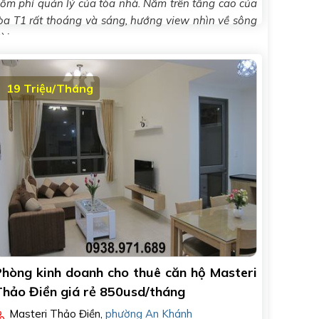
ồm phí quản lý của tòa nhà. Nằm trên tầng cao của
òa T1 rất thoáng và sáng, hướng view nhìn về sông
ài..
19 Triệu/Tháng
Phòng kinh doanh cho thuê căn hộ Masteri
Thảo Điền giá rẻ 850usd/tháng
Masteri Thảo Điền
,
phường An Khánh