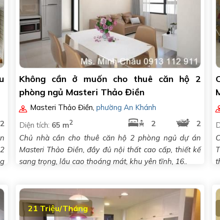
u
Không cần ở muốn cho thuê căn hộ 2
phòng ngủ Masteri Thảo Điền
Masteri Thảo Điền
,
phường An Khánh
2
2
2
2
Diện tích:
65 m
D
ân
Chủ nhà cần cho thuê căn hộ 2 phòng ngủ dự án
C
 2
Masteri Thảo Điền, đầy đủ nội thất cao cấp, thiết kế
T
ng
sang trọng, lầu cao thoáng mát, khu yên tĩnh, 16..
t
21 Triệu/Tháng