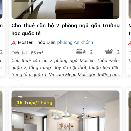
n
Cho thuê căn hộ 2 phòng ngủ gần trường
học quốc tế
Masteri Thảo Điền
,
phường An Khánh
2
2
2
2
Diện tích:
65 m
D
ần
Cho thuê căn hộ 2 phòng ngủ Masteri Thảo Điền,
M
o,
quận 2, tầng trung, đầy đủ nội thất, thuận tiện đến
c
trung tâm quận 1, Vincom Mega Mall, gần trường học
s
quốc..
L
16 Triệu/Tháng