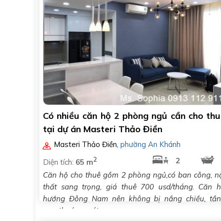
Có nhiều căn hộ 2 phòng ngủ cần cho thu
tại dự án Masteri Thảo Điền
Masteri Thảo Điền
,
phường An Khánh
2
2
Diện tích:
65 m
Căn hộ cho thuê gồm 2 phòng ngủ,có ban công, n
thất sang trọng, giá thuê 700 usd/tháng. Căn 
hướng Đông Nam nên không bị nắng chiều, tầ
cao, thoáng mát.