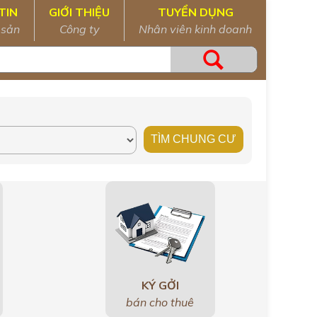
TIN
GIỚI THIỆU
TUYỂN DỤNG
 sản
Công ty
Nhân viên kinh doanh
KÝ GỞI
bán cho thuê