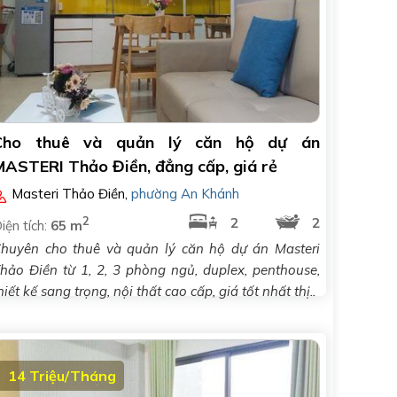
Cho thuê và quản lý căn hộ dự án
MASTERI Thảo Điền, đẳng cấp, giá rẻ
Masteri Thảo Điền
,
phường An Khánh
2
2
2
iện tích:
65 m
huyên cho thuê và quản lý căn hộ dự án Masteri
hảo Điền từ 1, 2, 3 phòng ngủ, duplex, penthouse,
hiết kế sang trọng, nội thất cao cấp, giá tốt nhất thị..
14 Triệu/Tháng