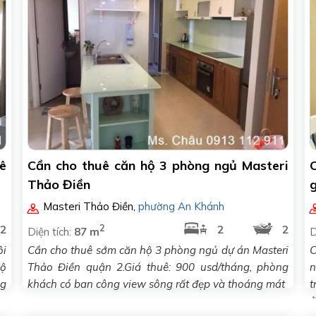
ê
Cần cho thuê căn hộ 3 phòng ngủ Masteri
Thảo Điền
Masteri Thảo Điền
,
phường An Khánh
2
2
2
2
Diện tích:
87 m
D
ội
Cần cho thuê sớm căn hộ 3 phòng ngủ dự án Masteri
C
hộ
Thảo Điền quận 2.Giá thuê: 900 usd/tháng, phòng
n
ng
khách có ban công view sông rất đẹp và thoáng mát
t
ở