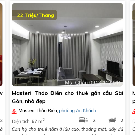
22 Triệu/Tháng
w
Masteri Thảo Điền cho thuê gần cầu Sài
Gòn, nhà đẹp
p
Masteri Thảo Điền
,
phường An Khánh
2
2
2
2
Diện tích:
87 m
D
 ở
Căn hộ cho thuê nằm ở lầu cao, thoáng mát, đầy đủ
C