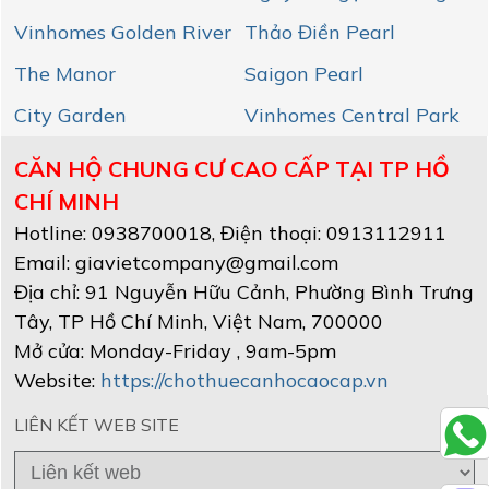
Vinhomes Golden River
Thảo Điền Pearl
The Manor
Saigon Pearl
City Garden
Vinhomes Central Park
CĂN HỘ CHUNG CƯ CAO CẤP TẠI TP HỒ
CHÍ MINH
Hotline:
0938700018
, Điện thoại: 0913112911
Email:
giavietcompany@gmail.com
Địa chỉ:
91 Nguyễn Hữu Cảnh, Phường Bình Trưng
Tây
,
TP Hồ Chí Minh
, Việt Nam
,
700000
Mở cửa:
Monday-Friday , 9am-5pm
Website:
https://chothuecanhocaocap.vn
LIÊN KẾT WEB SITE