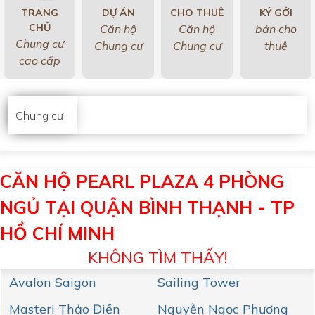
TRANG
DỰ ÁN
CHO THUÊ
KÝ GỞI
CHỦ
Căn hộ
Căn hộ
bán cho
Chung cư
Chung cư
Chung cư
thuê
cao cấp
Chung cư
CĂN HỘ PEARL PLAZA 4 PHÒNG
NGỦ TẠI QUẬN BÌNH THẠNH - TP
HỒ CHÍ MINH
KHÔNG TÌM THẤY!
Avalon Saigon
Sailing Tower
Masteri Thảo Điền
Nguyễn Ngọc Phương