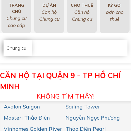
TRANG
DỰ ÁN
CHO THUÊ
KÝ GỞI
CHỦ
Căn hộ
Căn hộ
bán cho
Chung cư
Chung cư
Chung cư
thuê
cao cấp
Chung cư
CĂN HỘ TẠI QUẬN 9 - TP HỒ CHÍ
MINH
KHÔNG TÌM THẤY!
Avalon Saigon
Sailing Tower
Masteri Thảo Điền
Nguyễn Ngọc Phương
Vinhomes Golden River
Thảo Điền Pearl