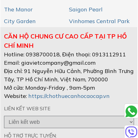
The Manor
Saigon Pearl
City Garden
Vinhomes Central Park
CĂN HỘ CHUNG CƯ CAO CẤP TẠI TP HỒ
CHÍ MINH
Hotline:
0938700018
, Điện thoại: 0913112911
Email:
giavietcompany@gmail.com
Địa chỉ:
91 Nguyễn Hữu Cảnh, Phường Bình Trưng
Tây
,
TP Hồ Chí Minh
, Việt Nam
,
700000
Mở cửa:
Monday-Friday , 9am-5pm
Website:
https://chothuecanhocaocap.vn
LIÊN KẾT WEB SITE
HỖ TRỢ TRỰC TUYẾN: