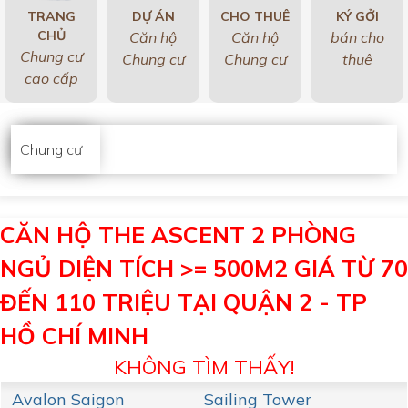
TRANG
DỰ ÁN
CHO THUÊ
KÝ GỞI
CHỦ
Căn hộ
Căn hộ
bán cho
Chung cư
Chung cư
Chung cư
thuê
cao cấp
Chung cư
CĂN HỘ THE ASCENT 2 PHÒNG
NGỦ DIỆN TÍCH >= 500M2 GIÁ TỪ 70
ĐẾN 110 TRIỆU TẠI QUẬN 2 - TP
HỒ CHÍ MINH
KHÔNG TÌM THẤY!
Avalon Saigon
Sailing Tower