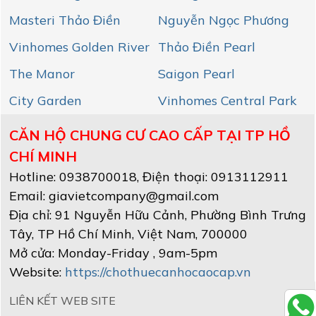
Masteri Thảo Điền
Nguyễn Ngọc Phương
Vinhomes Golden River
Thảo Điền Pearl
The Manor
Saigon Pearl
City Garden
Vinhomes Central Park
CĂN HỘ CHUNG CƯ CAO CẤP TẠI TP HỒ
CHÍ MINH
Hotline:
0938700018
, Điện thoại: 0913112911
Email:
giavietcompany@gmail.com
Địa chỉ:
91 Nguyễn Hữu Cảnh, Phường Bình Trưng
Tây
,
TP Hồ Chí Minh
, Việt Nam
,
700000
Mở cửa:
Monday-Friday , 9am-5pm
Website:
https://chothuecanhocaocap.vn
LIÊN KẾT WEB SITE