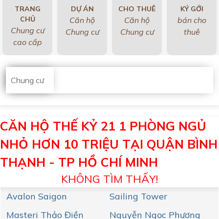
TRANG
DỰ ÁN
CHO THUÊ
KÝ GỞI
CHỦ
Căn hộ
Căn hộ
bán cho
Chung cư
Chung cư
Chung cư
thuê
cao cấp
Chung cư
CĂN HỘ THẾ KỶ 21 1 PHÒNG NGỦ
NHỎ HƠN 10 TRIỆU TẠI QUẬN BÌNH
THẠNH - TP HỒ CHÍ MINH
KHÔNG TÌM THẤY!
Avalon Saigon
Sailing Tower
Masteri Thảo Điền
Nguyễn Ngọc Phương