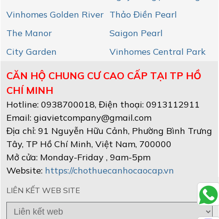
Vinhomes Golden River
Thảo Điền Pearl
The Manor
Saigon Pearl
City Garden
Vinhomes Central Park
CĂN HỘ CHUNG CƯ CAO CẤP TẠI TP HỒ
CHÍ MINH
Hotline:
0938700018
, Điện thoại: 0913112911
Email:
giavietcompany@gmail.com
Địa chỉ:
91 Nguyễn Hữu Cảnh, Phường Bình Trưng
Tây
,
TP Hồ Chí Minh
, Việt Nam
,
700000
Mở cửa:
Monday-Friday , 9am-5pm
Website:
https://chothuecanhocaocap.vn
LIÊN KẾT WEB SITE