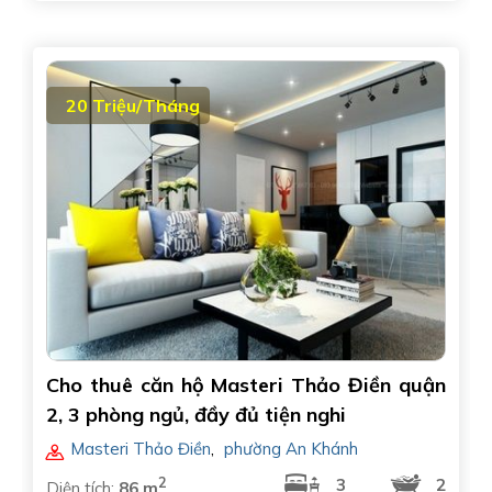
20 Triệu/Tháng
Cho thuê căn hộ Masteri Thảo Điền quận
2, 3 phòng ngủ, đầy đủ tiện nghi
Masteri Thảo Điền
,
phường An Khánh
2
3
2
Diện tích:
86 m