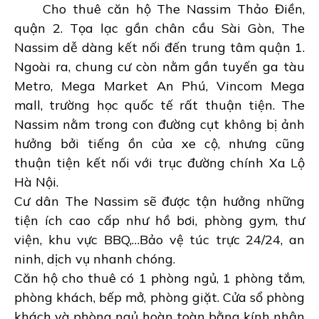
Cho thuê căn hộ The Nassim Thảo Điền,
quận 2. Tọa lạc gần chân cầu Sài Gòn, The
Nassim dễ dàng kết nối đến trung tâm quận 1.
Ngoài ra, chung cư còn nằm gần tuyến ga tàu
Metro, Mega Market An Phú, Vincom Mega
mall, trường học quốc tế rất thuận tiện. The
Nassim nằm trong con đường cụt không bị ảnh
hưởng bởi tiếng ồn của xe cộ, nhưng cũng
thuận tiện kết nối với trục đường chính Xa Lộ
Hà Nội.
Cư dân The Nassim sẽ được tận hưởng những
tiện ích cao cấp như hồ bơi, phòng gym, thư
viện, khu vực BBQ,…Bảo vệ túc trực 24/24, an
ninh, dịch vụ nhanh chóng.
Căn hộ cho thuê có 1 phòng ngủ, 1 phòng tắm,
phòng khách, bếp mở, phòng giặt. Cửa sổ phòng
khách và phòng ngủ hoàn toàn bằng kính nhận