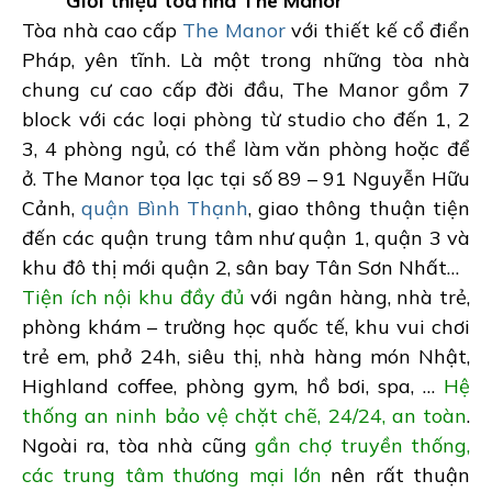
Giới thiệu tòa nhà The Manor
Tòa nhà cao cấp
The Manor
với thiết kế cổ điển
Pháp, yên tĩnh. Là một trong những tòa nhà
chung cư cao cấp đời đầu, The Manor gồm 7
block với các loại phòng từ studio cho đến 1, 2
3, 4 phòng ngủ, có thể làm văn phòng hoặc để
ở. The Manor tọa lạc tại số 89 – 91 Nguyễn Hữu
Cảnh,
quận Bình Thạnh
, giao thông thuận tiện
đến các quận trung tâm như quận 1, quận 3 và
khu đô thị mới quận 2, sân bay Tân Sơn Nhất…
Tiện ích nội khu đầy đủ
với ngân hàng, nhà trẻ,
phòng khám – trường học quốc tế, khu vui chơi
trẻ em, phở 24h, siêu thị, nhà hàng món Nhật,
Highland coffee, phòng gym, hồ bơi, spa, …
Hệ
thống an ninh bảo vệ chặt chẽ, 24/24, an toàn
.
Ngoài ra, tòa nhà cũng
gần chợ truyền thống,
các trung tâm thương mại lớn
nên rất thuận