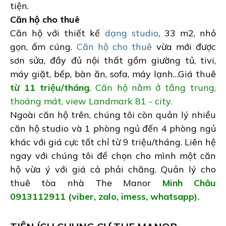
tiện.
Căn hộ cho thuê
Căn hộ với thiết kế
dạng studio
, 33 m2, nhỏ
gọn, ấm cúng.
Căn hộ cho thuê
vừa mới được
sơn sửa, đầy đủ nội thất gồm giường tủ, tivi,
máy giặt, bếp, bàn ăn, sofa, máy lạnh…Giá thuê
từ 11 triệu/tháng
.
Căn hộ nằm ở tầng trung,
thoáng mát, view Landmark 81 - city.
Ngoài căn hộ trên, chúng tôi còn quản lý nhiều
căn hộ studio và 1 phòng ngủ đến 4 phòng ngủ
khác với giá cực tốt chỉ từ 9 triệu/tháng. Liên hệ
ngay với chúng tôi để chọn cho mình một căn
hộ vừa ý với giá cả phải chăng. Quản lý cho
thuê tòa nhà The Manor
Minh Châu
0913112911 (viber, zalo, imess, whatsapp).