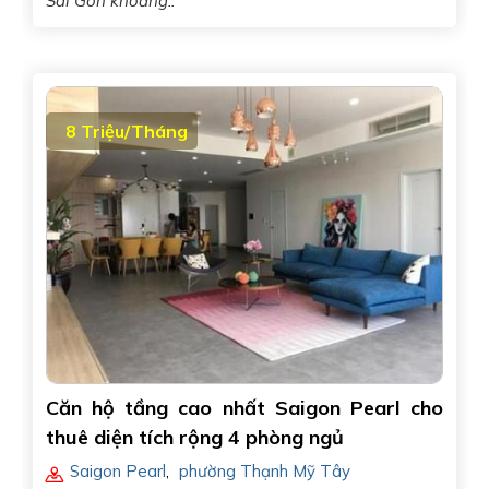
Sài Gòn khoảng..
8 Triệu/Tháng
Căn hộ tầng cao nhất Saigon Pearl cho
thuê diện tích rộng 4 phòng ngủ
Saigon Pearl
,
phường Thạnh Mỹ Tây