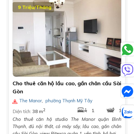
9 Triệu/Tháng
Cho thuê căn hộ lầu cao, gần chân cầu Sài
Gòn
The Manor
,
phường Thạnh Mỹ Tây
2
1
1
Diện tích:
38 m
Cho thuê căn hộ studio The Manor quận Bình
Thạnh, đủ nội thất, có máy sấy, lầu cao, gần chân
cầu Sài Gòn, view Bitexco quận 1, yên tĩnh, hồ bơi