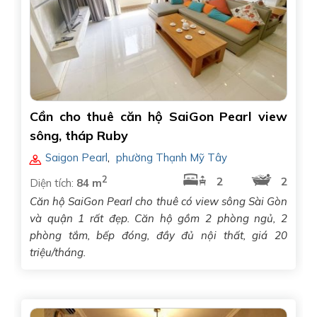
Cần cho thuê căn hộ SaiGon Pearl view
sông, tháp Ruby
Saigon Pearl
,
phường Thạnh Mỹ Tây
2
2
2
Diện tích:
84 m
Căn hộ SaiGon Pearl cho thuê có view sông Sài Gòn
và quận 1 rất đẹp. Căn hộ gồm 2 phòng ngủ, 2
phòng tắm, bếp đóng, đầy đủ nội thất, giá 20
triệu/tháng.