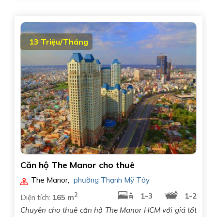
13 Triệu/Tháng
Căn hộ The Manor cho thuê
The Manor
,
phường Thạnh Mỹ Tây
2
1-3
1-2
Diện tích:
165 m
Chuyên cho thuê căn hộ The Manor HCM với giá tốt