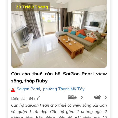
20 Triệu/Tháng
Cần cho thuê căn hộ SaiGon Pearl view
sông, tháp Ruby
Saigon Pearl
,
phường Thạnh Mỹ Tây
2
2
2
Diện tích:
84 m
Căn hộ SaiGon Pearl cho thuê có view sông Sài Gòn
và quận 1 rất đẹp. Căn hộ gồm 2 phòng ngủ, 2
phòng tắm, bếp đóng, đầy đủ nội thất, giá 20