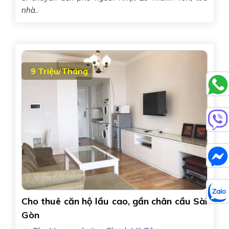
nhà..
9 Triệu/Tháng
Cho thuê căn hộ lầu cao, gần chân cầu Sài
Gòn