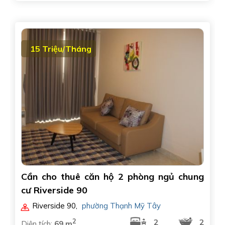
15 Triệu/Tháng
Cần cho thuê căn hộ 2 phòng ngủ chung
cư Riverside 90
Riverside 90
,
phường Thạnh Mỹ Tây
2
2
2
Diện tích:
69 m