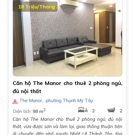
18 Triệu/Tháng
Căn hộ The Manor cho thuê 2 phòng ngủ,
đủ nội thất
The Manor
,
phường Thạnh Mỹ Tây
2
2
2
Diện tích:
98 m
Căn hộ The Manor cho thuê 2 phòng ngủ, đủ nội
thất, vừa được sơn và làm lại, giao thông thuận tiện
di chuyển đến phố người Nhật Lê Thánh Tôn, tòa