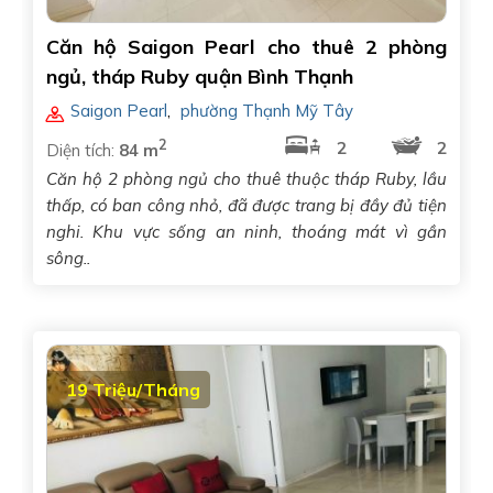
Căn hộ Saigon Pearl cho thuê 2 phòng
ngủ, tháp Ruby quận Bình Thạnh
Saigon Pearl
,
phường Thạnh Mỹ Tây
2
2
2
Diện tích:
84 m
Căn hộ 2 phòng ngủ cho thuê thuộc tháp Ruby, lầu
thấp, có ban công nhỏ, đã được trang bị đầy đủ tiện
nghi. Khu vực sống an ninh, thoáng mát vì gần
sông..
19 Triệu/Tháng