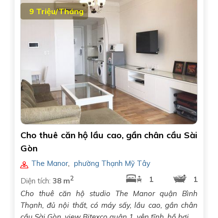
9 Triệu/Tháng
Cho thuê căn hộ lầu cao, gần chân cầu Sài
Gòn
The Manor
,
phường Thạnh Mỹ Tây
2
1
1
Diện tích:
38 m
Cho thuê căn hộ studio The Manor quận Bình
Thạnh, đủ nội thất, có máy sấy, lầu cao, gần chân
cầu Sài Gòn, view Bitexco quận 1, yên tĩnh, hồ bơi