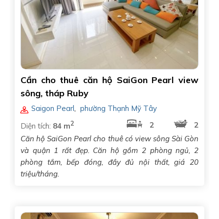
Cần cho thuê căn hộ SaiGon Pearl view
sông, tháp Ruby
Saigon Pearl
,
phường Thạnh Mỹ Tây
2
2
2
Diện tích:
84 m
Căn hộ SaiGon Pearl cho thuê có view sông Sài Gòn
và quận 1 rất đẹp. Căn hộ gồm 2 phòng ngủ, 2
phòng tắm, bếp đóng, đầy đủ nội thất, giá 20
triệu/tháng.