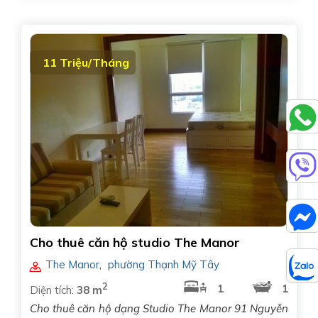
11 Triệu/Tháng
Cho thuê căn hộ studio The Manor
The Manor
,
phường Thạnh Mỹ Tây
2
1
1
Diện tích:
38 m
Cho thuê căn hộ dạng Studio The Manor 91 Nguyễn