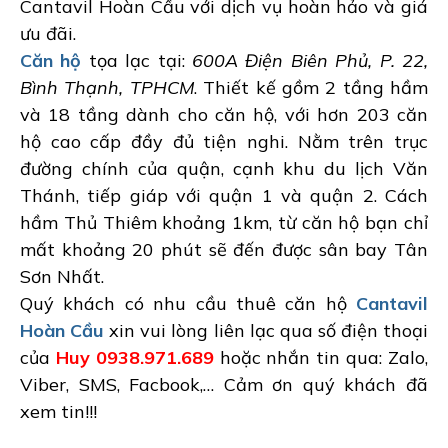
Cantavil Hoàn Cầu với dịch vụ hoàn hảo và giá
ưu đãi.
Căn hộ
tọa lạc tại:
600A Điện Biên Phủ, P. 22,
Bình Thạnh, TPHCM
. Thiết kế gồm 2 tầng hầm
và 18 tầng dành cho căn hộ, với hơn 203 căn
hộ cao cấp đầy đủ tiện nghi. Nằm trên trục
đường chính của quận, cạnh khu du lịch Văn
Thánh, tiếp giáp với quận 1 và quận 2. Cách
hầm Thủ Thiêm khoảng 1km, từ căn hộ bạn chỉ
mất khoảng 20 phút sẽ đến được sân bay Tân
Sơn Nhất.
Quý khách có nhu cầu thuê căn hộ
Cantavil
Hoàn Cầu
xin vui lòng liên lạc qua số điện thoại
của
Huy 0938.971.689
hoặc nhắn tin qua: Zalo,
Viber, SMS, Facbook,… Cảm ơn quý khách đã
xem tin!!!