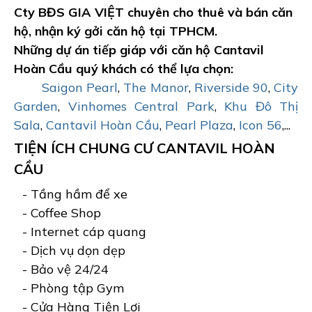
Cty BĐS GIA VIỆT chuyên cho thuê và bán căn
hộ, nhận ký gởi căn hộ tại TPHCM.
Những dự án tiếp giáp với căn hộ Cantavil
Hoàn Cầu quý khách có thể lựa chọn:
Saigon Pearl
,
The Manor
,
Riverside 90
,
City
Garden
,
Vinhomes Central Park
,
Khu Đô Thị
Sala
,
Cantavil Hoàn Cầu
,
Pearl Plaza
,
Icon 56
,...
TIỆN ÍCH CHUNG CƯ CANTAVIL HOÀN
CẦU
- Tầng hầm để xe
- Coffee Shop
- Internet cáp quang
- Dịch vụ dọn dẹp
- Bảo vệ 24/24
- Phòng tập Gym
- Cửa Hàng Tiện Lợi