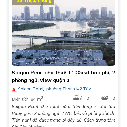
23 Triệu/Tháng
Saigon Pearl cho thuê 1100usd bao phí, 2
phòng ngủ, view quận 1
Saigon Pearl
,
phường Thạnh Mỹ Tây
2
2
2
Diện tích:
84 m
Saigon Pearl cho thuê nằm trên tầng 7 của tòa
Ruby, gồm 2 phòng ngủ, 2WC, bếp và phòng khách.
Tiện nghi đã được trang bị đầy đủ. Cách trung tâm
Sài Gòn khoảng..