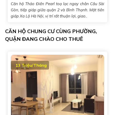
Căn hộ Thảo Điền Pearl toạ lạc ngay chân Cầu Sài
Gòn, tiếp giáp giữa quận 2 và Bình Thạnh. Mặt tiền
giáp Xa Lộ Hà Nội, vị trí rất thuận lợi, giao..
CĂN HỘ CHUNG CƯ CÙNG PHƯỜNG,
QUẬN ĐANG CHÀO CHO THUÊ
13 Triệu/Tháng