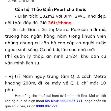
2, Hồ Chí Minh
Căn hộ Thảo Điền Pearl cho thuê:
- Diện tích: 132m2 với 3PN, 2WC, nhà đẹp,
nội thất đầy đủ. Giá
36tr/tháng.
- Tiện ích: Gần siêu thị Metro, Parkson mới mở,
trường học, ngân hàng, nằm trong khuôn viên
những chung cư căn hộ cao cấp có người nước
ngoài sinh sống. Có hồ bơi, lầu cao nhà mới.
Phí quản lý thấp, an ninh 24/24, khu dân cư
văn minh lịch sự.
-
Vị trí
: Nằm ngay trung tâm Q. 2, cách Metro
khoảng 200m, đi xe máy về Q. 1 chỉ mất 10
phút.
Hợp đồng cho thuê dài hạn( từ 1 năm trở lên). Mọi chi tiết
liên hệ qua số điện thoại
Ms Như: 0902 627 771
, hoặc nhắn tin
qua số
viber, zalo:
0908 097 771