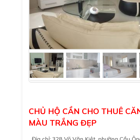
CHỦ HỘ CẦN CHO THUÊ CĂ
MÀU TRẮNG ĐẸP
Địa chỉ: 328 Võ Văn Kiệt, phường Cầu Ô