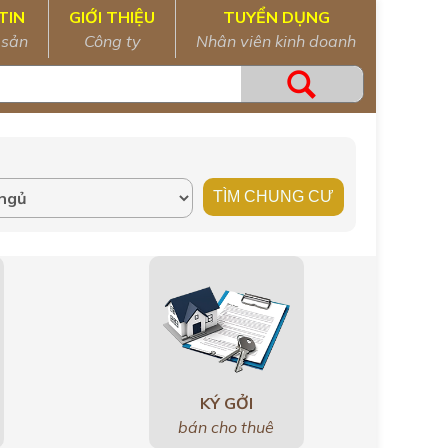
TIN
GIỚI THIỆU
TUYỂN DỤNG
 sản
Công ty
Nhân viên kinh doanh
KÝ GỞI
bán cho thuê