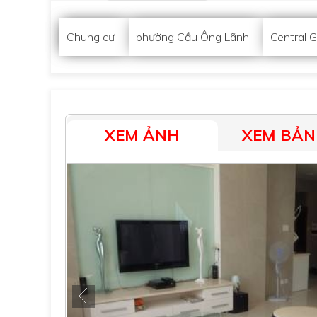
Chung cư
phường Cầu Ông Lãnh
Central 
XEM ẢNH
XEM BẢN