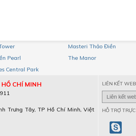
 Tower
Masteri Thảo Điền
ền Pearl
The Manor
s Central Park
 HỒ CHÍ MINH
LIÊN KẾT WEB
2911
nh Trưng Tây
,
TP Hồ Chí Minh
, Việt
HỖ TRỢ TRỰC