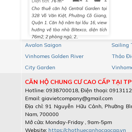
Diện tích:
76 m
Cho thuê căn hộ Central Garden tại
328 Võ Văn Kiệt, Phường Cô Giang,
Quận 1. Căn hộ nằm tại lầu 16, view
hướng về tòa nhà Bitexco, diện tích
76m2, 2 phòng ngủ, 2..
Avalon Saigon
Sailing
Vinhomes Golden River
Thảo Đi
City Garden
Vinhome
CĂN HỘ CHUNG CƯ CAO CẤP TẠI TP
Hotline:
0938700018
, Điện thoại: 091311
Email:
giavietcompany@gmail.com
Địa chỉ:
91 Nguyễn Hữu Cảnh, Phường Bì
Nam
,
700000
Mở cửa:
Monday-Friday , 9am-5pm
Website:
https://chothuecanhocaocap.vn