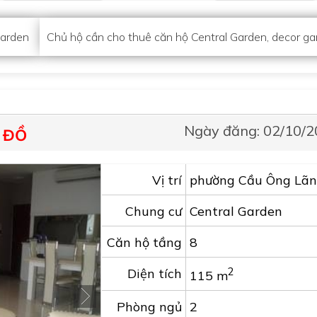
Garden
Chủ hộ cần cho thuê căn hộ Central Garden, decor g
Ngày đăng: 02/10/
 ĐỒ
Vị trí
phường Cầu Ông Lã
Chung cư
Central Garden
Căn hộ tầng
8
2
Diện tích
115 m
Phòng ngủ
2