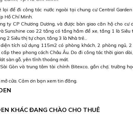
lại để đi công tác nước ngoài tại chung cư Central Garden 
Tp Hồ Chí Minh.
ông ty CP Chương Dương, và được bàn giao căn hộ cho cư 
à Sunshine cao 22 tầng có tầng hầm để xe, tầng 1 là Siêu t
ng 2 Siêu thị tự chọn, tầng 3 là Nhà trẻ...
 diện tích sử dụng 115m2 có phòng khách, 2 phòng ngủ, 2
o cấp theo phong cách Châu Âu. Do đi công tác thời gian dài
lát sàn gỗ, yên tĩnh thoáng mát.
ài Gòn và trung tâm tài chính Bitexco, gần chợ, trường họ
n mở cửa. Cảm ơn bạn xem tin đăng.
RDEN
DEN KHÁC ĐANG CHÀO CHO THUÊ