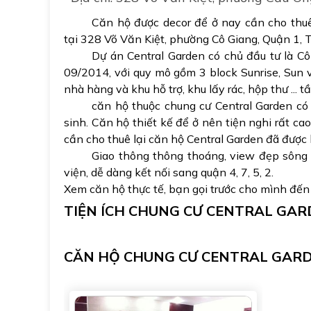
Căn hộ được decor để ở nay cần cho thuê 
tại 328 Võ Văn Kiệt, phường Cô Giang, Quận 1, 
Dự án Central Garden có chủ đầu tư là C
09/2014, với quy mô gồm 3 block Sunrise, Sun v
nhà hàng và khu hỗ trợ, khu lấy rác, hộp thư ... tầ
căn hộ thuộc chung cư Central Garden có
sinh. Căn hộ thiết kế để ở nên tiện nghi rất ca
cần cho thuê lại căn hộ Central Garden đã được 
Giao thông thông thoáng, view đẹp sông S
viện, dễ dàng kết nối sang quận 4, 7, 5, 2.
Xem căn hộ thực tế, bạn gọi trước cho mình đế
TIỆN ÍCH CHUNG CƯ CENTRAL GA
CĂN HỘ CHUNG CƯ CENTRAL GAR