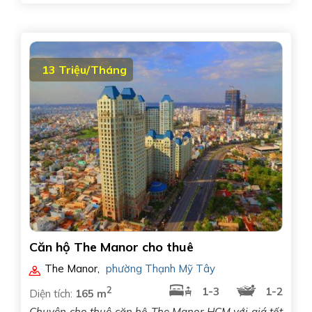
13 Triệu/Tháng
Căn hộ The Manor cho thuê
The Manor
,
phường Thạnh Mỹ Tây
2
1-3
1-2
Diện tích:
165 m
Chuyên cho thuê căn hộ The Manor HCM với giá tốt