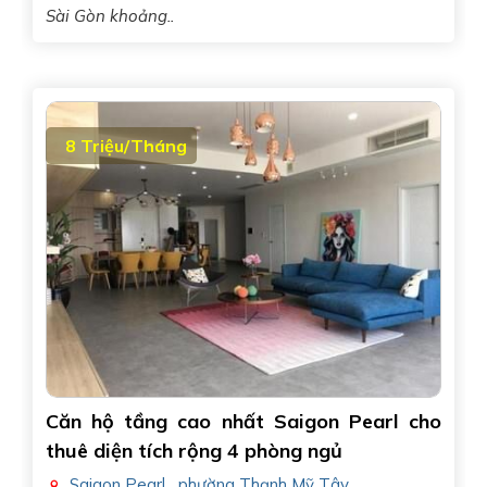
Sài Gòn khoảng..
8 Triệu/Tháng
Căn hộ tầng cao nhất Saigon Pearl cho
thuê diện tích rộng 4 phòng ngủ
Saigon Pearl
,
phường Thạnh Mỹ Tây