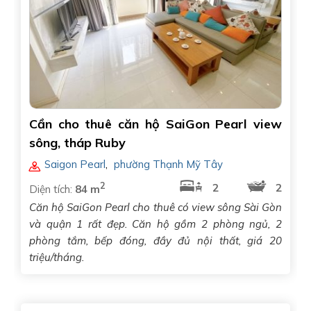
Cần cho thuê căn hộ SaiGon Pearl view
sông, tháp Ruby
Saigon Pearl
,
phường Thạnh Mỹ Tây
2
2
2
Diện tích:
84 m
Căn hộ SaiGon Pearl cho thuê có view sông Sài Gòn
và quận 1 rất đẹp. Căn hộ gồm 2 phòng ngủ, 2
phòng tắm, bếp đóng, đầy đủ nội thất, giá 20
triệu/tháng.