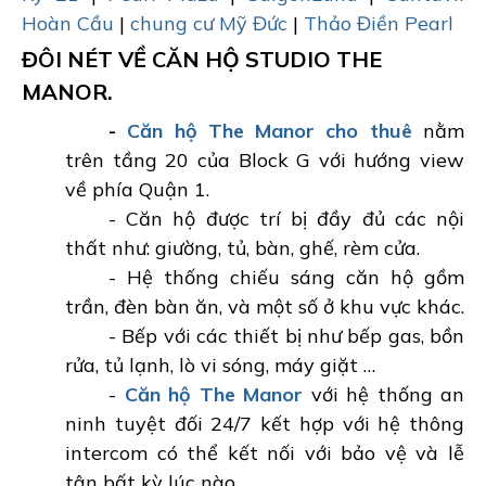
Hoàn Cầu
|
chung cư Mỹ Đức
|
Thảo Điền Pearl
ĐÔI NÉT VỀ CĂN HỘ STUDIO THE
MANOR.
-
Căn hộ The Manor cho thuê
nằm
trên tầng 20 của Block G với hướng view
về phía Quận 1.
- Căn hộ được trí bị đầy đủ các nội
thất như: giường, tủ, bàn, ghế, rèm cửa.
- Hệ thống chiếu sáng căn hộ gồm
trần, đèn bàn ăn, và một số ở khu vực khác.
- Bếp với các thiết bị như bếp gas, bồn
rửa, tủ lạnh, lò vi sóng, máy giặt …
-
Căn hộ The Manor
với hệ thống an
ninh tuyệt đối 24/7 kết hợp với hệ thông
intercom có thể kết nối với bảo vệ và lễ
tân bất kỳ lúc nào.