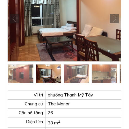
Vị trí
phường Thạnh Mỹ Tây
Chung cư
The Manor
Căn hộ tầng
26
Diện tích
2
38 m