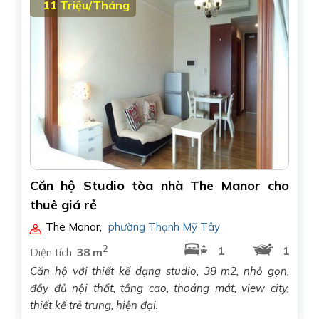
11 Triệu/Tháng
Căn hộ Studio tòa nhà The Manor cho
thuê giá rẻ
The Manor
,
phường Thạnh Mỹ Tây
2
1
1
Diện tích:
38 m
Căn hộ với thiết kế dạng studio, 38 m2, nhỏ gọn,
đầy đủ nội thất, tầng cao, thoáng mát, view city,
thiết kế trẻ trung, hiện đại.