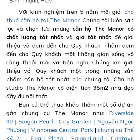
Bình Thạnh, HCM
Với kinh nghiệm trên 5 năm môi giới
cho
thuê căn hộ tại The Manor
. Chúng tôi luôn sàn
lọc và chọn lựa những
căn hộ The Manor có
chất lượng tốt nhất
và
giá tốt nhất
để giới
thiệu và đem đến cho Quý khách, nhằm đem
đến cho Quý khách một không gian sống vô
cùng thoải mái và tiện nghi. Chúng xin giới
thiệu với Quý khách một trong những sản
phẩm căn hộ tốt nhất của chúng tôi Căn hộ
studio The Manor có diện tích 38m2 nhà đẹp
đầy đủ nội thất.
Bạn có thể thao khảo thêm một số dự án
gần chung cư The Manor như:
Riverside
90
|
Saigon Pearl
|
City Garden
|
Nguyễn Ngọc
Phương
|
Vinhomes Central Park
|
chung cư Thế
Kỷ 21
|
Pearl Plaza
|
SaigonLand
|
Cantavil