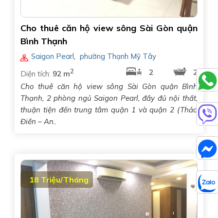
Cho thuê căn hộ view sông Sài Gòn quận
Bình Thạnh
Saigon Pearl
,
phường Thạnh Mỹ Tây
2
2
2
Diện tích:
92 m
Cho thuê căn hộ view sông Sài Gòn quận Bình
Thạnh, 2 phòng ngủ Saigon Pearl, đầy đủ nội thất,
thuận tiện đến trung tâm quận 1 và quận 2 (Thảo
Điền – An..
18 Triệu/Tháng