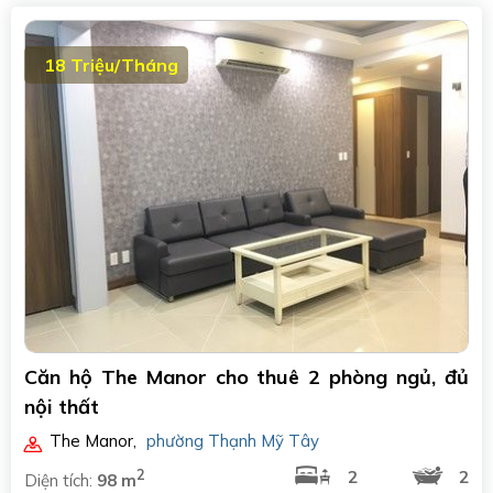
18 Triệu/Tháng
Căn hộ The Manor cho thuê 2 phòng ngủ, đủ
nội thất
The Manor
,
phường Thạnh Mỹ Tây
2
2
2
Diện tích:
98 m