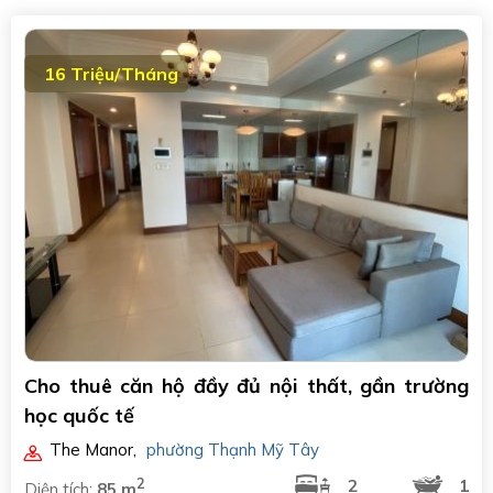
16 Triệu/Tháng
Cho thuê căn hộ đầy đủ nội thất, gần trường
học quốc tế
The Manor
,
phường Thạnh Mỹ Tây
2
2
1
Diện tích:
85 m