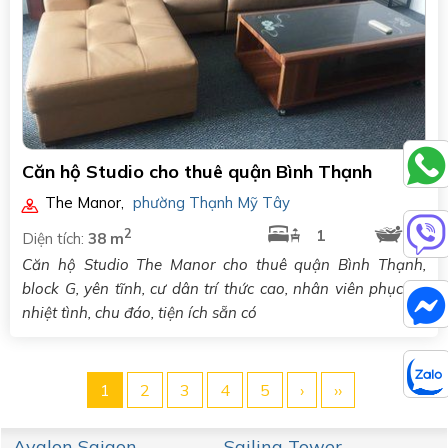
Căn hộ Studio cho thuê quận Bình Thạnh
The Manor
,
phường Thạnh Mỹ Tây
2
1
1
Diện tích:
38 m
Căn hộ Studio The Manor cho thuê quận Bình Thạnh,
block G, yên tĩnh, cư dân trí thức cao, nhân viên phục vụ
nhiệt tình, chu đáo, tiện ích sẵn có
1
2
3
4
5
›
››
Avalon Saigon
Sailing Tower