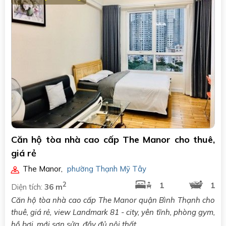
Căn hộ tòa nhà cao cấp The Manor cho thuê,
giá rẻ
The Manor
,
phường Thạnh Mỹ Tây
2
1
1
Diện tích:
36 m
Căn hộ tòa nhà cao cấp The Manor quận Bình Thạnh cho
thuê, giá rẻ, view Landmark 81 - city, yên tĩnh, phòng gym,
hồ bơi, mới sơn sửa, đầy đủ nội thất