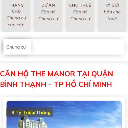
TRANG
DỰ ÁN
CHO THUÊ
KÝ GỞI
CHỦ
Căn hộ
Căn hộ
bán cho
Chung cư
Chung cư
Chung cư
thuê
cao cấp
Chung cư
CĂN HỘ THE MANOR TẠI QUẬN
BÌNH THẠNH - TP HỒ CHÍ MINH
9 Tỷ Triệu/Tháng