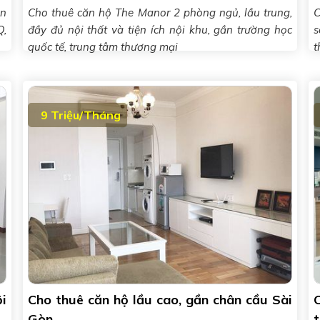
ện
Cho thuê căn hộ The Manor 2 phòng ngủ, lầu trung,
C
Q,
đầy đủ nội thất và tiện ích nội khu, gần trường học
s
quốc tế, trung tâm thương mại
t
9 Triệu/Tháng
i
Cho thuê căn hộ lầu cao, gần chân cầu Sài
Gòn