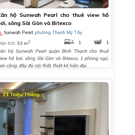
Căn hộ Sunwah Pearl cho thuê view hồ
ơi, sông Sài Gòn và Bitexco
Sunwah Pearl
,
phường Thạnh Mỹ Tây
2
1
1
iện tích:
53 m
ăn hộ Sunwah Pearl quận Bình Thạnh cho thuê
iew hồ bơi, sông Sài Gòn và Bitexco, 1 phòng ngủ,
an công, đầy đủ nội thất, thiết kế hiện đại
21 Triệu/Tháng