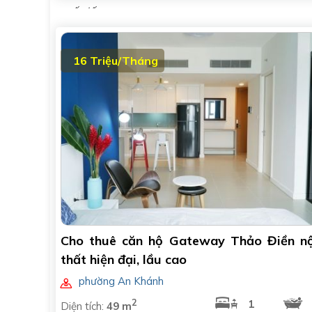
quốc tế
16 Triệu/Tháng
Cho thuê căn hộ Gateway Thảo Điền nộ
thất hiện đại, lầu cao
phường An Khánh
2
1
Diện tích:
49 m