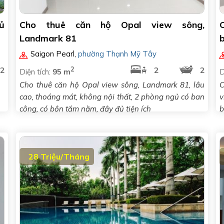
ủ
Cho thuê căn hộ Opal view sông,
Landmark 81
b
Saigon Pearl
,
phường Thạnh Mỹ Tây
2
2
2
2
Diện tích:
95 m
D
Cho thuê căn hộ Opal view sông, Landmark 81, lầu
C
cao, thoáng mát, không nội thất, 2 phòng ngủ có ban
v
công, có bồn tắm nằm, đầy đủ tiện ích
b
28 Triệu/Tháng