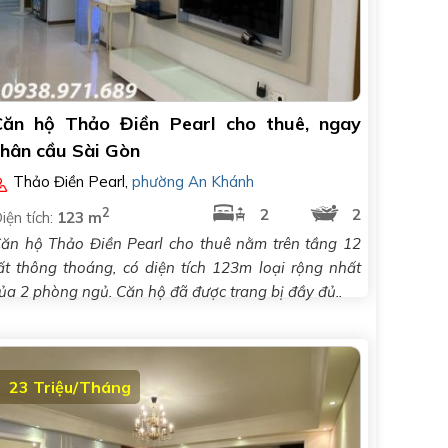
Căn hộ Thảo Điền Pearl cho thuê, ngay
chân cầu Sài Gòn
Thảo Điền Pearl
,
phường An Khánh
2
2
2
iện tích:
123 m
ăn hộ Thảo Điền Pearl cho thuê nằm trên tầng 12
ất thông thoáng, có diện tích 123m loại rộng nhất
ủa 2 phòng ngủ. Căn hộ đã được trang bị đầy đủ..
23 Triệu/Tháng