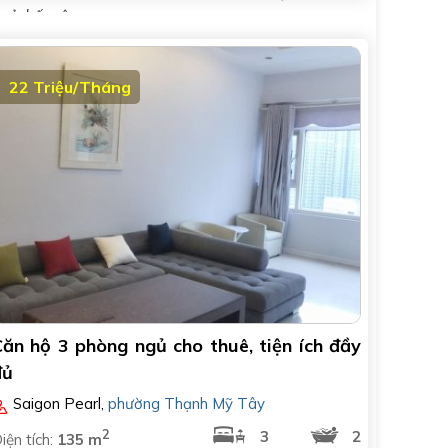
gủ, bếp rộng
22 Triệu/Tháng
Căn hộ 3 phòng ngủ cho thuê, tiện ích đầy
đủ
Saigon Pearl
,
phường Thạnh Mỹ Tây
2
3
2
iện tích:
135 m