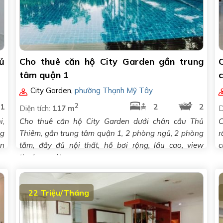
ủ
Cho thuê căn hộ City Garden gần trung
tâm quận 1
City Garden
,
phường Thạnh Mỹ Tây
2
1
2
2
Diện tích:
117 m
D
i,
Cho thuê căn hộ City Garden dưới chân cầu Thủ
C
ng
Thiêm, gần trung tâm quận 1, 2 phòng ngủ, 2 phòng
r
ên
tắm, đầy đủ nội thất, hồ bơi rộng, lầu cao, view
c
thoáng, mát..
22 Triệu/Tháng