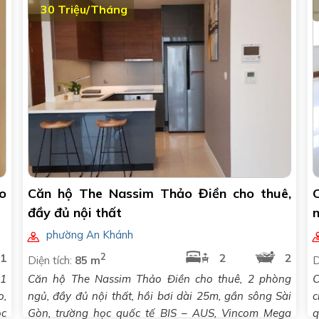
30 Triệu/Tháng
o
Căn hộ The Nassim Thảo Điền cho thuê,
C
đầy đủ nội thất
phường An Khánh
2
1
2
2
Diện tích:
85 m
D
 1
Căn hộ The Nassim Thảo Điền cho thuê, 2 phòng
C
o,
ngủ, đầy đủ nội thất, hồi bơi dài 25m, gần sông Sài
c
ọc
Gòn, trường học quốc tế BIS – AUS, Vincom Mega
q