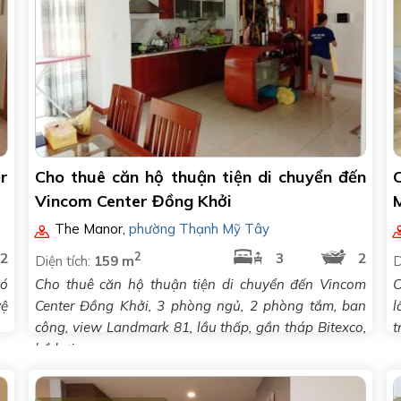
r
Cho thuê căn hộ thuận tiện di chuyển đến
Vincom Center Đồng Khởi
The Manor
,
phường Thạnh Mỹ Tây
2
2
3
2
Diện tích:
159 m
D
có
Cho thuê căn hộ thuận tiện di chuyển đến Vincom
C
vệ
Center Đồng Khởi, 3 phòng ngủ, 2 phòng tắm, ban
l
công, view Landmark 81, lầu thấp, gần tháp Bitexco,
t
hồ bơi