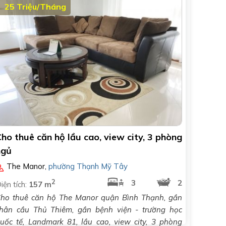
25 Triệu/Tháng
ho thuê căn hộ lầu cao, view city, 3 phòng
ngủ
The Manor
,
phường Thạnh Mỹ Tây
2
3
2
iện tích:
157 m
ho thuê căn hộ The Manor quận Bình Thạnh, gần
hân cầu Thủ Thiêm, gần bệnh viện - trường học
uốc tế, Landmark 81, lầu cao, view city, 3 phòng