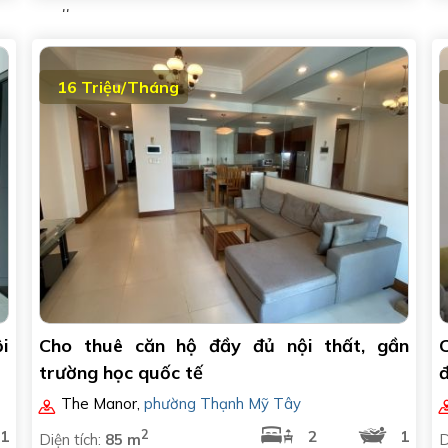
mall
n
16 Triệu/Tháng
i
Cho thuê căn hộ đầy đủ nội thất, gần
trường học quốc tế
The Manor
,
phường Thạnh Mỹ Tây
2
1
2
1
Diện tích:
85 m
D