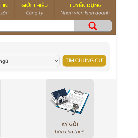
TIN
GIỚI THIỆU
TUYỂN DỤNG
 sản
Công ty
Nhân viên kinh doanh
KÝ GỞI
bán cho thuê