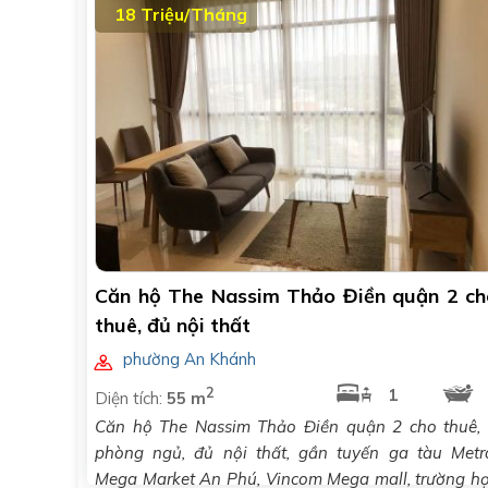
18 Triệu/Tháng
Căn hộ The Nassim Thảo Điền quận 2 ch
thuê, đủ nội thất
phường An Khánh
2
1
Diện tích:
55 m
Căn hộ The Nassim Thảo Điền quận 2 cho thuê,
phòng ngủ, đủ nội thất, gần tuyến ga tàu Metr
Mega Market An Phú, Vincom Mega mall, trường h