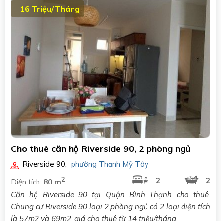
16 Triệu/Tháng
Cho thuê căn hộ Riverside 90, 2 phòng ngủ
Riverside 90
,
phường Thạnh Mỹ Tây
2
2
2
Diện tích:
80 m
Căn hộ Riverside 90 tại Quận Bình Thạnh cho thuê.
Chung cư Riverside 90 loại 2 phòng ngủ có 2 loại diện tích
là 57m2 và 69m2, giá cho thuê từ 14 triệu/tháng.