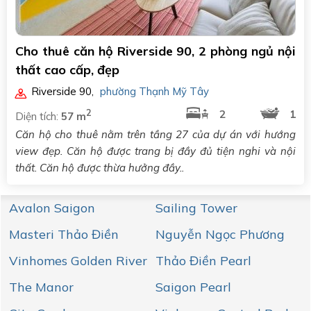
Cho thuê căn hộ Riverside 90, 2 phòng ngủ nội
thất cao cấp, đẹp
Riverside 90
,
phường Thạnh Mỹ Tây
2
2
1
Diện tích:
57 m
Căn hộ cho thuê nằm trên tầng 27 của dự án với hướng
view đẹp. Căn hộ được trang bị đầy đủ tiện nghi và nội
thất. Căn hộ được thừa hưởng đầy..
Avalon Saigon
Sailing Tower
Masteri Thảo Điền
Nguyễn Ngọc Phương
Vinhomes Golden River
Thảo Điền Pearl
The Manor
Saigon Pearl