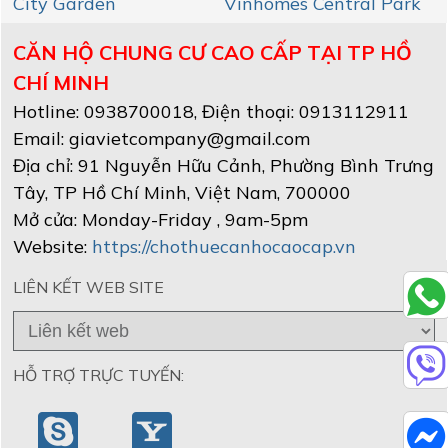
City Garden
Vinhomes Central Park
CĂN HỘ CHUNG CƯ CAO CẤP TẠI TP HỒ
CHÍ MINH
Hotline:
0938700018
, Điện thoại: 0913112911
Email:
giavietcompany@gmail.com
Địa chỉ:
91 Nguyễn Hữu Cảnh, Phường Bình Trưng
Tây
,
TP Hồ Chí Minh
, Việt Nam
,
700000
Mở cửa:
Monday-Friday , 9am-5pm
Website:
https://chothuecanhocaocap.vn
LIÊN KẾT WEB SITE
HỖ TRỢ TRỰC TUYẾN: