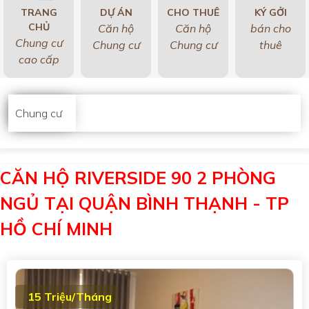
TRANG
DỰ ÁN
CHO THUÊ
KÝ GỞI
CHỦ
Căn hộ
Căn hộ
bán cho
Chung cư
Chung cư
Chung cư
thuê
cao cấp
Chung cư
CĂN HỘ RIVERSIDE 90 2 PHÒNG
NGỦ TẠI QUẬN BÌNH THẠNH - TP
HỒ CHÍ MINH
15 Triệu/Tháng